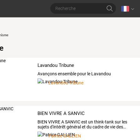
nisme
e
Lavandou Tribune
Avançons ensemble pour le Lavandou
Lavandou Tribune
BIEN VIVRE A SANVIC
BIEN
VIVRE
A
SANVIC
est
un
think-tank
sur
les
sujets
d'intérêt
général
et
du
cadre
de
vie
des
…
Patrice GALLIEN