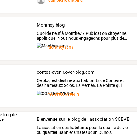
jean-pierre antoine
Monthey blog
Quoi
de
neuf
à
Monthey
?
Publication
citoyenne,
apolitique.
Nous
nous
engageons
pour
plus
de
…
Montheysans
contes-avenir.over-blog.com
Ce
blog
est
destiné
aux
habitants
de
Contes
et
des
hameaux;
Sclos,
La
Vernéa,
La
Pointe
qui
veulent
…
CONTES AVENIR
Bienvenue sur le blog de l'association SCEVE
L'association des habitants pour la qualité de vie
du quartier Bannier Chateaudun Dunois