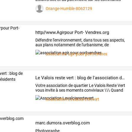
de
…
Orange-Humble-8062129
http//www.Agirpour Port- Vendres.org
Défendre
l'environnement,
dans
tous
ses
aspects,
aux
plans
notamment
de
l'urbanisme,
de
l'architecture
…
association agir pour portvendres
Le Valois reste vert : blog de l'association des résidents
Votre
association
de
quartier
Le
Valois
Reste
Vert
vous
invite
à
ses
moments
conviviaux
\\\
Quand
?
…
Association Levaloisrestevert
marc.dumora.overblog.com
Photographe