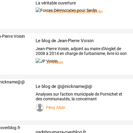
La véritable ouverture
Forces Démocrates pour Seclin
Le blog de Jean-Pierre Voisin
Jean-Pierre
Voisin,
adjoint
au
maire
d'Anglet
de
2008
à
2014
en
charge
de
l'urbanisme,
livre
ici
son
point
…
JP Voisin
Le blog de @@nickname@@
Analyses sur l'action municipale de Pornichet et
des communautés, la concernant
Pény Alain
nadirboumaza-overblog.fr