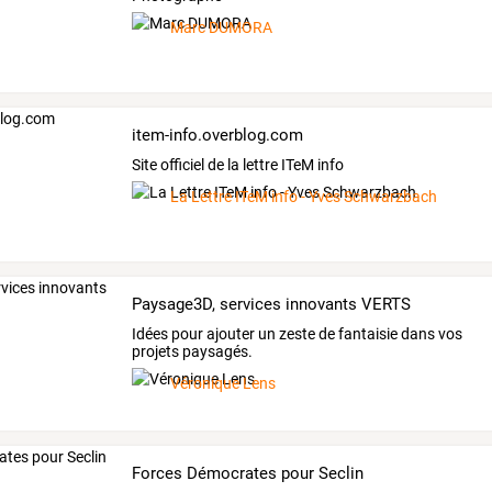
Marc DUMORA
item-info.overblog.com
Site officiel de la lettre ITeM info
La Lettre ITeM info - Yves Schwarzbach
Paysage3D, services innovants VERTS
Idées pour ajouter un zeste de fantaisie dans vos
projets paysagés.
Véronique Lens
Forces Démocrates pour Seclin