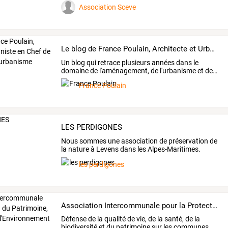
Association Sceve
Le blog de France Poulain, Architecte et Urbaniste en Chef de l'Etat, Docteur en urbanisme
Un
blog
qui
retrace
plusieurs
années
dans
le
domaine
de
l'aménagement,
de
l'urbanisme
et
de
…
France Poulain
LES PERDIGONES
Nous
sommes
une
association
de
préservation
de
la
nature
à
Levens
dans
les
Alpes-Maritimes.
Nous
…
les perdigones
Association Intercommunale pour la Protection du Patrimoine, de la nature et de l'Environnement (AIPPNE)
Défense
de
la
qualité
de
vie,
de
la
santé,
de
la
biodiversité
et
du
patrimoine
sur
les
communes