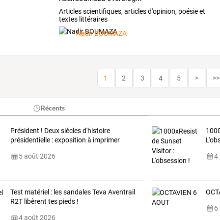
Articles scientifiques, articles d'opinion, poésie et
textes littéraires
Nadir BOUMAZA
1
2
3
4
5
>
>>
Récents
Président ! Deux siècles d'histoire
1000
présidentielle : exposition à imprimer
L'ob
5 août 2026
4
Test matériel : les sandales Teva Aventrail
OCT
R2T libèrent tes pieds !
6
4 août 2026