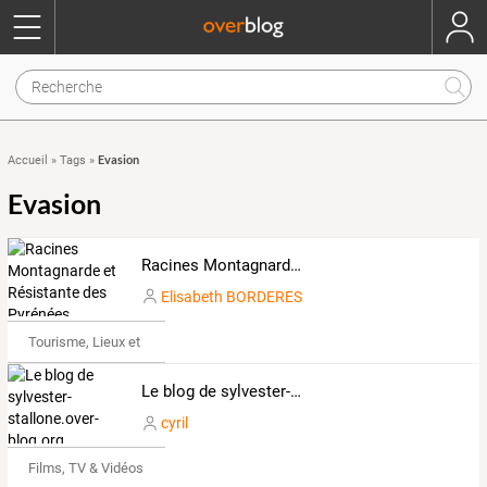
Evasion
Accueil
»
Tags
»
Evasion
Racines Montagnarde et Résistante des Pyrénées
Elisabeth BORDERES
Tourisme, Lieux et Événements
Le blog de sylvester-stallone.over-blog.org
cyril
Films, TV & Vidéos