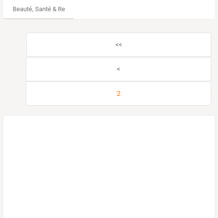
Beauté, Santé & Remise en forme
<<
<
2