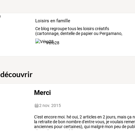
Loisirs en famille
Ce
blog
regroupe
tous
les
loisirs
créatifs
(cartonnage,
dentelle
de
papier
ou
Pergamano,
miniatures,
…
Véro28
 découvrir
Merci
2 nov. 2015
C'est
encore
moi.
hé
oui,
2
articles
en
2
jours,
mais
ça
n
la
retraite
de
bon
nombre
d'entre
vous,
je
voulais
remer
anciennes
pour
certaines),
qui
malgré
mon
peu
de
publ
plus
utile
car
on
oublie
…