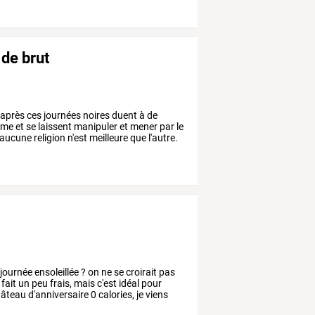
de brut
après
ces
journées
noires
duent
à
de
me
et
se
laissent
manipuler
et
mener
par
le
aucune
religion
n'est
meilleure
que
l'autre.
journée
ensoleillée
?
on
ne
se
croirait
pas
fait
un
peu
frais,
mais
c'est
idéal
pour
âteau
d'anniversaire
0
calories,
je
viens