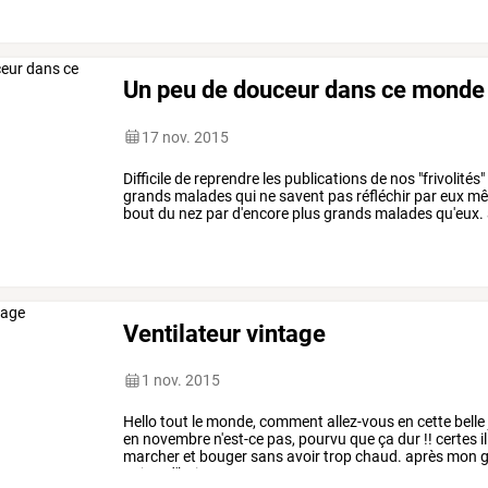
Un peu de douceur dans ce monde 
17 nov. 2015
Difficile
de
reprendre
les
publications
de
nos
"frivolités"
grands
malades
qui
ne
savent
pas
réfléchir
par
eux
mê
bout
du
nez
par
d'encore
plus
grands
malades
qu'eux.
elles-ont
toutes
fait
…
Ventilateur vintage
1 nov. 2015
Hello
tout
le
monde,
comment
allez-vous
en
cette
belle
en
novembre
n'est-ce
pas,
pourvu
que
ça
dur
!!
certes
il
marcher
et
bouger
sans
avoir
trop
chaud.
après
mon
g
aujourd'hui
vous
…