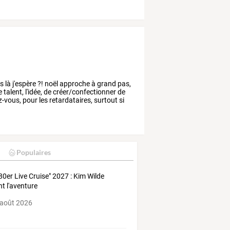
rs
là
j'espère
?!
noël
approche
à
grand
pas,
e
talent,
l'idée,
de
créer/confectionner
de
z-vous,
pour
les
retardataires,
surtout
si
Populaires
 80er Live Cruise" 2027 : Kim Wilde
nt l'aventure
 août 2026