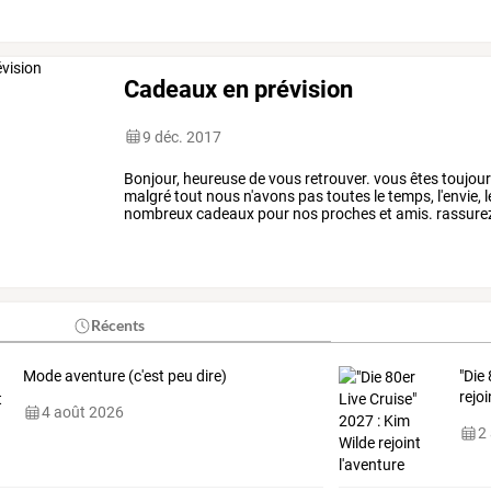
Cadeaux en prévision
9 déc. 2017
Bonjour,
heureuse
de
vous
retrouver.
vous
êtes
toujou
malgré
tout
nous
n'avons
pas
toutes
le
temps,
l'envie,
l
nombreux
cadeaux
pour
nos
proches
et
amis.
rassure
vous
résidez
dans
l'est
…
Récents
Mode aventure (c'est peu dire)
"Die
rejoi
4 août 2026
2