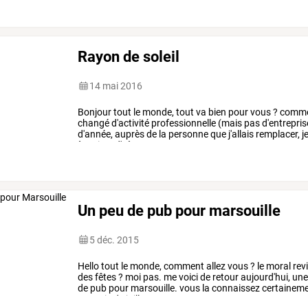
Rayon de soleil
14 mai 2016
Bonjour
tout
le
monde,
tout
va
bien
pour
vous
?
comm
changé
d'activité
professionnelle
(mais
pas
d'entrepris
d'année,
auprès
de
la
personne
que
j'allais
remplacer,
j
à
traiter,
d'où
…
Un peu de pub pour marsouille
5 déc. 2015
Hello
tout
le
monde,
comment
allez
vous
?
le
moral
rev
des
fêtes
?
moi
pas.
me
voici
de
retour
aujourd'hui,
un
de
pub
pour
marsouille.
vous
la
connaissez
certainem
au
mois
de
juillet
…