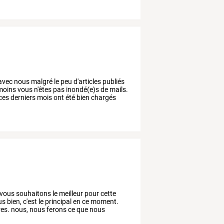
avec
nous
malgré
le
peu
d'articles
publiés
oins
vous
n'êtes
pas
inondé(e)s
de
mails.
ces
derniers
mois
ont
été
bien
chargés
vous
souhaitons
le
meilleur
pour
cette
us
bien,
c'est
le
principal
en
ce
moment.
es.
nous,
nous
ferons
ce
que
nous