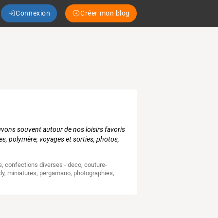
Connexion
Créer mon blog
vons souvent autour de nos loisirs favoris
es, polymère, voyages et sorties, photos,
e
,
confections diverses - deco
,
couture-
dy
,
miniatures
,
pergamano
,
photographies
,