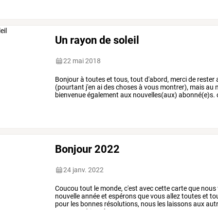
Un rayon de soleil
22 mai 2018
Bonjour
à
toutes
et
tous,
tout
d'abord,
merci
de
rester
(pourtant
j'en
ai
des
choses
à
vous
montrer),
mais
au
m
bienvenue
également
aux
nouvelles(aux)
abonné(e)s.
autant
en
…
Bonjour 2022
24 janv. 2022
Coucou
tout
le
monde,
c'est
avec
cette
carte
que
nous
nouvelle
année
et
espérons
que
vous
allez
toutes
et
to
pour
les
bonnes
résolutions,
nous
les
laissons
aux
autr
pourrons.
bises
à
toutes
et
tous
et
…