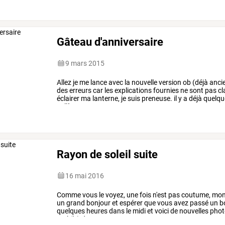
Gâteau d'anniversaire
9 mars 2015
Allez
je
me
lance
avec
la
nouvelle
version
ob
(déjà
anci
des
erreurs
car
les
explications
fournies
ne
sont
pas
cl
éclairer
ma
lanterne,
je
suis
preneuse.
il
y
a
déjà
quelqu
collègue
a
eu
10
ans.
…
Rayon de soleil suite
16 mai 2016
Comme
vous
le
voyez,
une
fois
n'est
pas
coutume,
mo
un
grand
bonjour
et
espérer
que
vous
avez
passé
un
b
quelques
heures
dans
le
midi
et
voici
de
nouvelles
phot
mobile)
dans
…