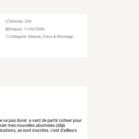
Articles :
254
Depuis :
11/03/2009
Categorie :
Maison, Déco & Bricolage
e
va
pas
durer.
a
vant
de
partir
cotiser
pour
cier
mes
nouvelles
abonnées
(déjà
ications,
se
sont
inscrites.
c'est
d'ailleurs