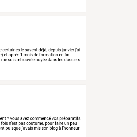
e
certaines
le
savent
déjà,
depuis
janvier
j'ai
e)
et
après
1
mois
de
formation
en
fin
e
me
suis
retrouvée
noyée
dans
les
dossiers
ient
?
vous
avez
commencé
vos
préparatifs
e
fois
n'est
pas
coutume,
pour
faire
un
peu
ent
puisque
j'avais
mis
son
blog
à
l'honneur