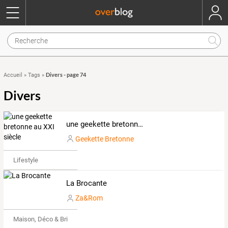
Divers - page 74
Accueil
»
Tags
»
Divers
une geekette bretonne au XXI siècle
Geekette Bretonne
Lifestyle
La Brocante
Za&Rom
Maison, Déco & Bricolage