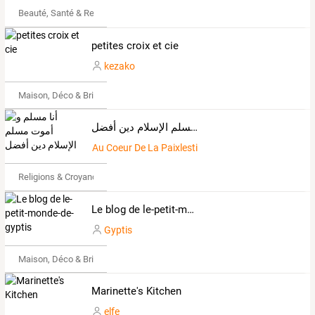
Beauté, Santé & Remise en forme
petites croix et cie
kezako
Maison, Déco & Bricolage
أنا مسلم و أموت مسلم الإسلام دين أفضل
Au Coeur De La Paixlestine
Religions & Croyances
Le blog de le-petit-monde-de-gyptis
Gyptis
Maison, Déco & Bricolage
Marinette's Kitchen
elfe