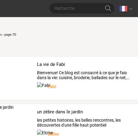
s - page 70
La vie de Fabi
Bienvenue!
Ce
blog
est
consacré
à
ce
que
je
fais
dans
la
vie:
cuisine,
broderie,
ballades
sur
le
net,
…
Fabi
un zèbre dans le jardin
les petites histoires, les belles rencontres, les
découvertes d'une fille haut potentiel
Eloïse