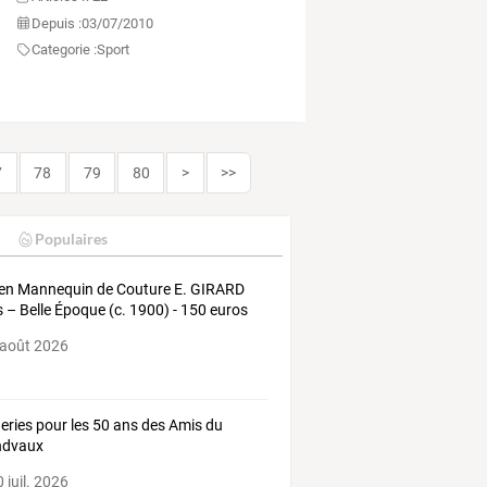
Depuis :
03/07/2010
Categorie :
Sport
7
78
79
80
>
>>
Populaires
en Mannequin de Couture E. GIRARD
s – Belle Époque (c. 1900) - 150 euros
 août 2026
eries pour les 50 ans des Amis du
ndvaux
 juil. 2026