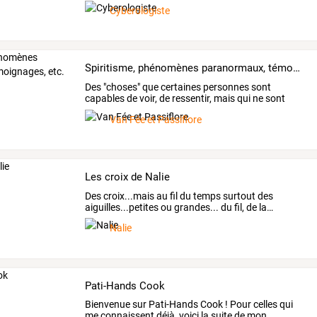
sortes.
Cyberologiste
Spiritisme, phénomènes paranormaux, témoignages, etc.
Des
"choses"
que
certaines
personnes
sont
capables
de
voir,
de
ressentir,
mais
qui
ne
sont
pas
du
domaine
…
Van Fée et Passiflore
Les croix de Nalie
Des
croix...mais
au
fil
du
temps
surtout
des
aiguilles...petites
ou
grandes...
du
fil,
de
la
…
Nalie
Pati-Hands Cook
Bienvenue
sur
Pati-Hands
Cook
!
Pour
celles
qui
me
connaissent
déjà,
voici
la
suite
de
mon