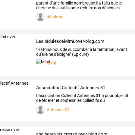
parent
d’une
famille
nombreuse
il
a
fallu
que
je
cherche
des
outils
pour
réduire
nos
dépenses.
Afin
…
stephrod
Les bidulesdeMimi.over-blog.com
"Hâtons-nous de succomber à la tentation, avant
qu'elle ne s'éloigne" (Epicure)
Mimi
Association Collectif Antennes 31
L'association
Collectif
Antennes
31
a
pour
objectif
de
fédérer
et
soutenir
les
collectifs
du
département
de
…
Antennes31
abc.beauvais.cresse.over-blog.com