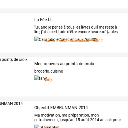
La Fée Lit
"Quand je pense à tous les livres qu'il me reste à
lire, j'ai la certitude d'être encore heureux" (Jules
Renard)
CaramboleConsciencieux760302
Mes oeuvres au points de croix
broderie, cuisine
fany
Objectif EMBRUNMAN 2014
Ma
motivation,
ma
préparation,
mon
entrainement,
jusqu'au
15
août
2014
au
soir
pour
finir
l'
…