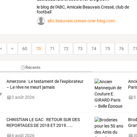
le blog de l'ABC, Amicale Beauvais Cressé, club de
football
abc.beauvais.cresse.over-blog.com
<<
<
60
70
71
72
73
74
75
76
7
Récents
Amerzone : Le testament de l’explorateur
Anci
– Le rêve ne meurt jamais
Pari
2 août 2026
5
CHRISTIAN
LE
GAC
:
RETOUR
SUR
DES
Brod
REPORTAGES
DE
2018
ET
2019...
…
Gra
6 août 2026
30