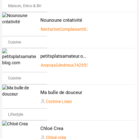
Maison, Déco & Bricolage
Nounoune créativité
NectarineComplaisant677089
Cuisine
petitsplatsamateur.over-blog.com
AnanasGénéreux742955
Cuisine
Ma bulle de douceur
Corinne Liseo
Lifestyle
Chloé Crea
Chloé créa