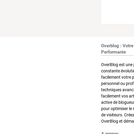
Overblog : Votre
Performante
OverBlog est une 
constante évoluti
facilement votre 
personnel ou pro
techniques avancé
facilement vos ar
active de blogueu
pour optimiser le 
de visiteurs. Crée
OverBlog et démar
A propos