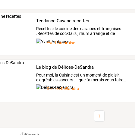
Tendance Guyane recettes
Recettes
de
cuisine
des
caraibes
et
françaises
.Recettes
de
cocktails
,
rhum
arrangé
et
de
patisserie
.Des
…
Yvett Ambroise
Le blog de Délices-DeSandra
Pour
moi,
la
Cuisine
est
un
moment
de
plaisir,
d'agréables
saveurs
...
que
j'aimerais
vous
faire
…
Délices-DeSandra
1
Récents