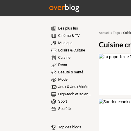
Les plus lus
Cuisi
Accueil
»
Tags
»
Cinéma & TV
Cuisine c
Musique
Loisirs & Culture
Cuisine
Déco
Beauté & santé
Mode
Jeux & Jeux Vidéo
High-tech et sciences
Sport
Société
Top des blogs