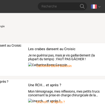
rgie
Les crabes dansent au Croisic
Je ne guérirai pas, mais je vis gaillardement (la
plupart du temps) : FAUT PAS GÂCHER !
Catherine Barre Gascoin
Une RCH... et après ?
Mon
témoignage,
mes
réflexions,
mes
petits
trucs
concernant
la
prise
en
charge
chirurgicale
de
la
…
Une rch... et après ?