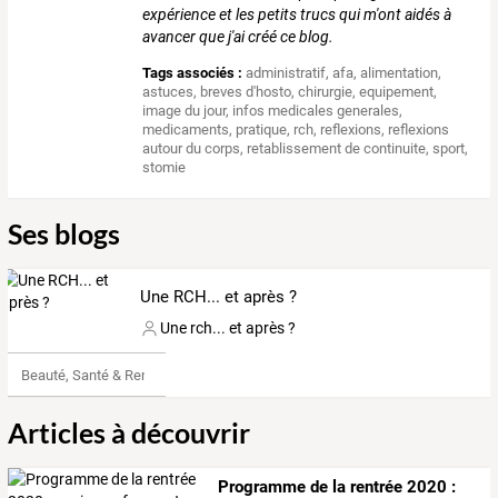
expérience et les petits trucs qui m'ont aidés à
avancer que j'ai créé ce blog.
Tags associés :
administratif
,
afa
,
alimentation
,
astuces
,
breves d'hosto
,
chirurgie
,
equipement
,
image du jour
,
infos medicales generales
,
medicaments
,
pratique
,
rch
,
reflexions
,
reflexions
autour du corps
,
retablissement de continuite
,
sport
,
stomie
Ses blogs
Une RCH... et après ?
Une rch... et après ?
Beauté, Santé & Remise en forme
Articles à découvrir
Programme
de
la
rentrée
2020
: