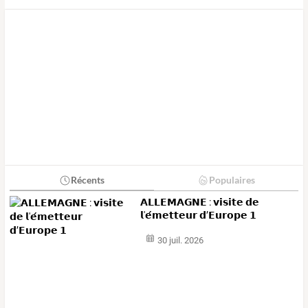
Récents
Populaires
𝗔𝗟𝗟𝗘𝗠𝗔𝗚𝗡𝗘 : 𝘃𝗶𝘀𝗶𝘁𝗲 𝗱𝗲
𝗹'𝗲́𝗺𝗲𝘁𝘁𝗲𝘂𝗿 𝗱’𝗘𝘂𝗿𝗼𝗽𝗲 𝟭
30 juil. 2026