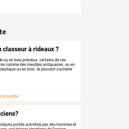
te
 classeur à rideaux ?
le ou en bois précieux. certains de ces
idérés comme des meubles antiquaires. on en
plastique ou en bois. ils peuvent s'acheter
 & brocante
nciens?
tiques
portés
autrefois
par
des
hommes
et
sans,
ces
trésors
égyptiens
de
l’ancien