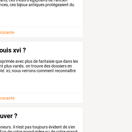
nces,
ces
bijoux
antiques
protégeaient
du
brocante
uis xvi ?
xprimée
avec
plus
de
fantaisie
que
dans
les
nt
plus
variés.
on
trouve
des
dossiers
en
té.
ici,
nous
verrons
comment
reconnaître
brocante
ouver ?
nneurs.
il
n'est
pas
toujours
évident
de
s'en
d'un
de
votre
grand-mère
ou
de
votre
grand-