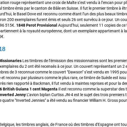
ration rouge représentant une croix de Malte s’est vendu à l’encan pour 
ul timbre émis par le canton de Bâle en Suisse. Il fut le premier timbre à êt
urd’hui, le Basel Dove est reconnu comme étant l’un des plus beaux timbr
ron 200 exemplaires furent émis et seuls 26 ont survécu à ce jour. Un cou
596 515€.
1848 Perot Provisional
Aujourd’hui, seulement 11 copies de ce 
artiennent à la royauté européenne, dont un exemplaire appartenant à la
0€.
18
issionaries
Les timbres de l’émission des missionnaires sont les premier
emplaires du 2 ont été recensés à ce jour. Un couvert représentant un 2 e
imbres de 3 reconnue comme le couvert "Dawson" s’est vendu en 1995 po
 et reconnu par plusieurs comme le plus rare, ce timbre de Suède est issu d
rès rien rapporté à Backman, il fut vendu à maintes reprises et pour la d
6 British Guiana 1 cent Magenta
Il est reconnu comme la superstar des ti
Inverted Jenny
L’avion biplan Curtiss JN-4 est le sujet des trois premiers
e quatre "Inverted Jennies" a été vendu au financier William H. Gross po
elgique, les timbres anglais, de France où des timbres d'Espagne ont tous u