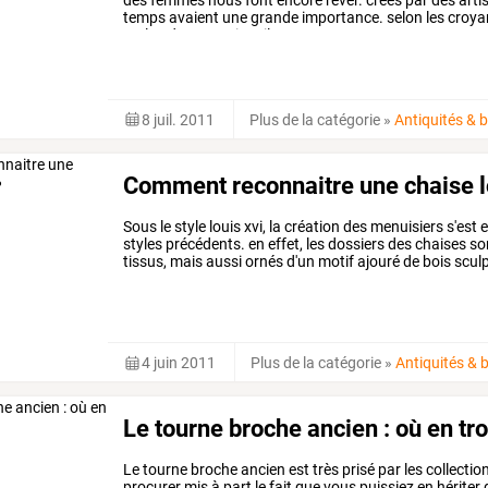
temps
avaient
une
grande
importance.
selon
les
croya
mal
et
du
mauvais
œil.
cet
…
8 juil. 2011
Plus de la catégorie
»
Antiquités & 
Comment reconnaitre une chaise lo
Sous
le
style
louis
xvi,
la
création
des
menuisiers
s'est
e
styles
précédents.
en
effet,
les
dossiers
des
chaises
so
tissus,
mais
aussi
ornés
d'un
motif
ajouré
de
bois
sculp
une
chaise
du
style
louis
…
4 juin 2011
Plus de la catégorie
»
Antiquités & 
Le tourne broche ancien : où en tr
Le
tourne
broche
ancien
est
très
prisé
par
les
collectio
procurer
mis
à
part
le
fait
que
vous
puissiez
en
hériter