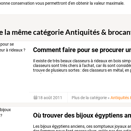
bonne conservation vous permettront d'en obtenir la valeur maximale.
de la même catégorie Antiquités & brocan
Comment faire pour se procurer un
Il existe de très beaux classeurs à rideaux en bois simp
classeurs sont très chers à l'achat, car ils sont cons
trouve de plusieurs sortes : des classeurs en métal, en 
neufs ou d'occasions.
18 août 2011
Plus de la catégorie
»
Antiquités
Où trouver des bijoux égyptiens a
Les
bijoux
égyptiens
anciens,
ces
somptueux
joyaux
an
des
femmes
nous
font
encore
rêver.
créés
par
des
arti