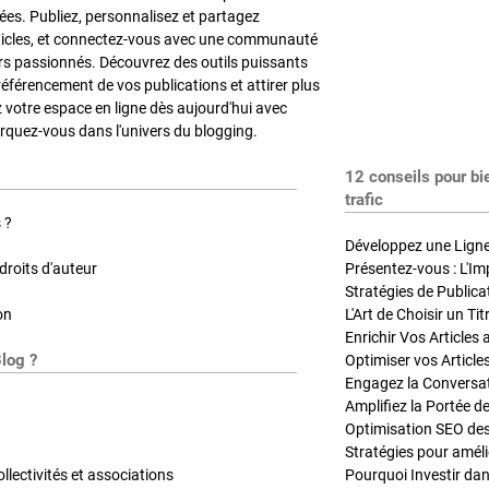
es. Publiez, personnalisez et partagez
ticles, et connectez-vous avec une communauté
rs passionnés. Découvrez des outils puissants
référencement de vos publications et attirer plus
z votre espace en ligne dès aujourd'hui avec
quez-vous dans l'univers du blogging.
12 conseils pour bi
trafic
 ?
Développez une Ligne 
roits d'auteur
Présentez-vous : L'Im
on
L'Art de Choisir un Ti
Blog ?
Optimiser vos Article
Engagez la Conversati
Amplifiez la Portée de
ollectivités et associations