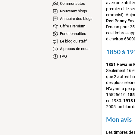
avec une oblité
Communautés
premier et le se
Nouveaux blogs
cramoisi). Aujo
Annuaire des blogs
Red Penny
Envi
Offre Premium
l’encan pour 2
ces timbres app
Fonctionnalités
d’environ 6800
Le blog du staff
A propos de nous
1850 à 19
FAQ
1851 Hawaiin M
Seulement 16 ex
que 2 autres t
des plus célèbre
N’ayant à peu p
1552561€.
185
en 1980.
1918 
2005, un bloc d
Mon avis
Les timbres de B