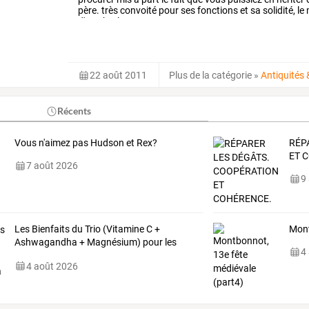
père.
très
convoité
pour
ses
fonctions
et
sa
solidité,
le
d'une
horloge,
…
22 août 2011
Plus de la catégorie
»
Antiquités
Récents
Vous n'aimez pas Hudson et Rex?
RÉP
ET
C
7 août 2026
9
Les Bienfaits du Trio (Vitamine C +
Mont
Ashwagandha + Magnésium) pour les
4
Seniors
4 août 2026