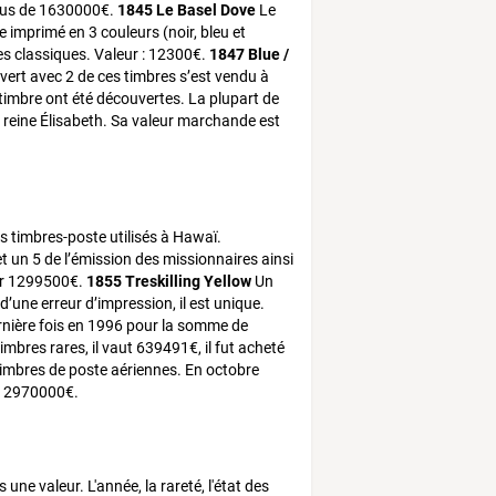
plus de 1630000€.
1845 Le Basel Dove
Le
re imprimé en 3 couleurs (noir, bleu et
es classiques. Valeur : 12300€.
1847 Blue /
vert avec 2 de ces timbres s’est vendu à
timbre ont été découvertes. La plupart de
 reine Élisabeth. Sa valeur marchande est
s timbres-poste utilisés à Hawaï.
t un 5 de l’émission des missionnaires ainsi
ur 1299500€.
1855 Treskilling Yellow
Un
’une erreur d’impression, il est unique.
ernière fois en 1996 pour la somme de
mbres rares, il vaut 639491€, il fut acheté
 timbres de poste aériennes. En octobre
ur 2970000€.
ne valeur. L'année, la rareté, l'état des