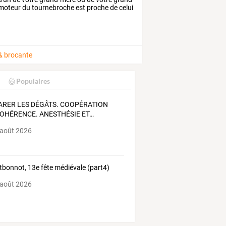
moteur
du
tournebroche
est
proche
de
celui
 & brocante
Populaires
ARER
LES
DÉGÂTS.
COOPÉRATION
OHÉRENCE.
ANESTHÉSIE
ET
…
 août 2026
bonnot, 13e fête médiévale (part4)
 août 2026