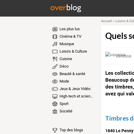
Accueil
»
Loisirs & Cu
Les plus lus
Quels so
Cinéma & TV
Musique
Loisirs & Culture
vanessa
Cuisine
Déco
Les collecti
Beauté & santé
Beaucoup de 
Mode
des timbres,
Jeux & Jeux Vidéo
avez qui vale
High-tech et sciences
Sport
Société
Timbres d
Top des blogs
1840 Le Penny