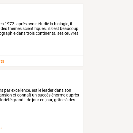
en
1972.
après
avoir
étudié
la
biologie,
il
des
thèmes
scientifiques.
il
s’est
beaucoup
ographie
dans
trois
continents.
ses
œuvres
ts
irs
par
excellence,
est
le
leader
dans
son
ansion
et
connaît
un
succès
énorme
auprès
toriété
grandit
de
jour
en
jour,
grâce
à
des
s