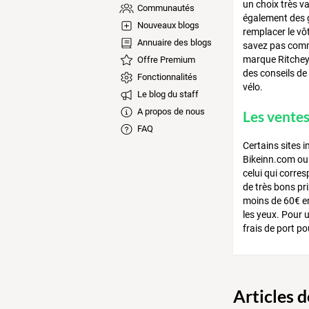
un choix très v
Communautés
également des 
Nouveaux blogs
remplacer le vô
Annuaire des blogs
savez pas comme
marque Ritchey 
Offre Premium
des conseils de
Fonctionnalités
vélo.
Le blog du staff
A propos de nous
Les ventes
FAQ
Certains sites 
Bikeinn.com ou 
celui qui corre
de très bons pr
moins de 60€ en
les yeux. Pour u
frais de port p
Articles 