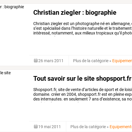
Christian ziegler : biographie
Christian
ziegler
est
un
photographe
né
en
allemagne,
s’est
spécialisé
dans
l’histoire
naturelle
et
le
traitement
intéressé,
notamment,
aux
milieux
tropicaux
qu’il
phot
sont
exposées
…
26 mars 2011
Plus de la catégorie
»
Equipemen
Tout savoir sur le site shopsport.fr
Shopsport.fr,
site
de
vente
d’articles
de
sport
et
de
lois
domaine.
créer
en
2004,
shopsport.fr
est
en
pleine
exp
des
internautes.
en
seulement
7
ans
d’existence,
sa
no
produits
de
marques
et
de
…
19 mai 2011
Plus de la catégorie
»
Equipement