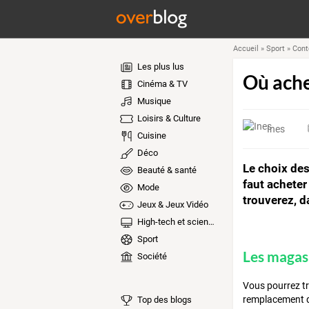
Accueil
»
Sport
»
Cont
Les plus lus
Où ache
Cinéma & TV
Musique
Loisirs & Culture
Ines
Cuisine
Déco
Le choix des
Beauté & santé
faut acheter
Mode
trouverez, d
Jeux & Jeux Vidéo
High-tech et sciences
Sport
Les magasi
Société
Vous pourrez t
remplacement qu
Top des blogs