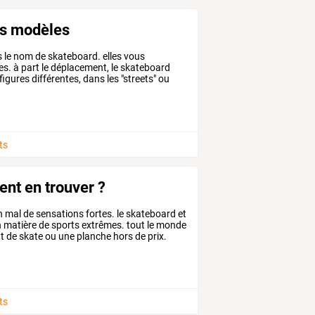
nts modèles
s
le
nom
de
skateboard.
elles
vous
es.
à
part
le
déplacement,
le
skateboard
figures
différentes,
dans
les
"streets"
ou
ts
ent en trouver ?
n
mal
de
sensations
fortes.
le
skateboard
et
n
matière
de
sports
extrêmes.
tout
le
monde
t
de
skate
ou
une
planche
hors
de
prix.
ts