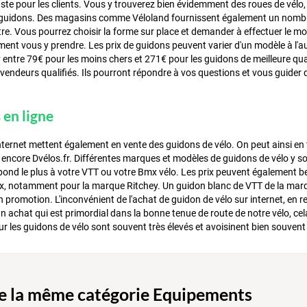
aste pour les clients. Vous y trouverez bien évidemment des roues de vélo,
guidons. Des magasins comme Véloland fournissent également un nombre
tre. Vous pourrez choisir la forme sur place et demander à effectuer le 
nt vous y prendre. Les prix de guidons peuvent varier d'un modèle à l'au
entre 79€ pour les moins chers et 271€ pour les guidons de meilleure qual
 vendeurs qualifiés. Ils pourront répondre à vos questions et vous guider 
 en ligne
internet mettent également en vente des guidons de vélo. On peut ainsi en
encore Dvélos.fr. Différentes marques et modèles de guidons de vélo y so
spond le plus à votre VTT ou votre Bmx vélo. Les prix peuvent également b
ix, notamment pour la marque Ritchey. Un guidon blanc de VTT de la marq
 promotion. L'inconvénient de l'achat de guidon de vélo sur internet, en r
n achat qui est primordial dans la bonne tenue de route de notre vélo, cel
our les guidons de vélo sont souvent très élevés et avoisinent bien souvent
de la même catégorie Equipements