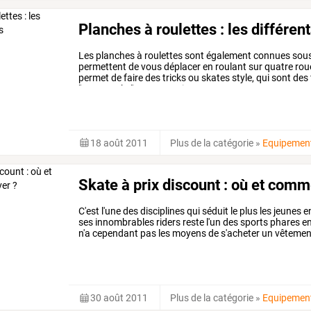
Planches à roulettes : les différe
Les
planches
à
roulettes
sont
également
connues
sou
permettent
de
vous
déplacer
en
roulant
sur
quatre
rou
permet
de
faire
des
tricks
ou
skates
style,
qui
sont
des
"strateparks".
vous
aussi,
vous
…
18 août 2011
Plus de la catégorie
»
Equipemen
Skate à prix discount : où et comm
C'est
l'une
des
disciplines
qui
séduit
le
plus
les
jeunes
e
ses
innombrables
riders
reste
l'un
des
sports
phares
e
n'a
cependant
pas
les
moyens
de
s'acheter
un
vêtemen
aussi,
voici
un
…
30 août 2011
Plus de la catégorie
»
Equipemen