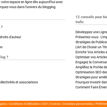
z votre espace en ligne dès aujourd'hui avec
quez-vous dans l'univers du blogging.
12 conseils pour bi
trafic
 ?
Développez une Ligne 
roits d'auteur
Présentez-vous : L'Im
on
L'Art de Choisir un Ti
Blog ?
Optimiser vos Article
Engagez la Conversati
Amplifiez la Portée de
ollectivités et associations
gales
Conditions d’Utilisation
CGV
Cookies
Données personnelles
Préfére