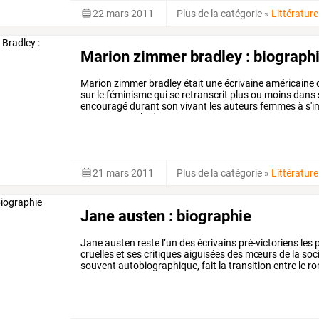
22 mars 2011
Plus de la catégorie
»
Littérature
Marion zimmer bradley : biograph
Marion
zimmer
bradley
était
une
écrivaine
américaine
sur
le
féminisme
qui
se
retranscrit
plus
ou
moins
dans
encouragé
durant
son
vivant
les
auteurs
femmes
à
s'i
ses
saga
en
plusieurs
tomes,
…
21 mars 2011
Plus de la catégorie
»
Littérature
Jane austen : biographie
Jane
austen
reste
l’un
des
écrivains
pré-victoriens
les
p
cruelles
et
ses
critiques
aiguisées
des
mœurs
de
la
soc
souvent
autobiographique,
fait
la
transition
entre
le
ro
exècre,
et
le
…