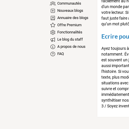
facilement au h
Communautés
d'un monde para
Nouveaux blogs
votre lecteur. S
Annuaire des blogs
faut juste faire
qu’un mot plutôt
Offre Premium
Fonctionnalités
Ecrire pou
Le blog du staff
A propos de nous
Ayez toujours à
FAQ
notamment. Évit
est souvent un 
aussi important)
l'histoire. Si v
texte, plus mode
situations avec
suivre et compr
immédiatement 
synthétiser nos 
3 / Soyez invent