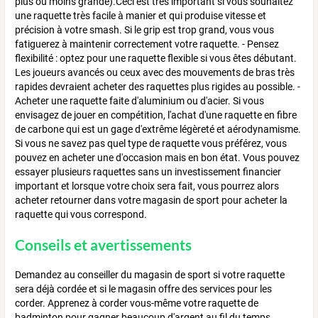
plus ou moins grande).Ceci est très important si vous souhaitez
une raquette très facile à manier et qui produise vitesse et
précision à votre smash. Si le grip est trop grand, vous vous
fatiguerez à maintenir correctement votre raquette. - Pensez
flexibilité : optez pour une raquette flexible si vous êtes débutant.
Les joueurs avancés ou ceux avec des mouvements de bras très
rapides devraient acheter des raquettes plus rigides au possible. -
Acheter une raquette faite d'aluminium ou d'acier. Si vous
envisagez de jouer en compétition, l'achat d'une raquette en fibre
de carbone qui est un gage d'extrême légèreté et aérodynamisme.
Si vous ne savez pas quel type de raquette vous préférez, vous
pouvez en acheter une d'occasion mais en bon état. Vous pouvez
essayer plusieurs raquettes sans un investissement financier
important et lorsque votre choix sera fait, vous pourrez alors
acheter retourner dans votre magasin de sport pour acheter la
raquette qui vous correspond.
Conseils et avertissements
Demandez au conseiller du magasin de sport si votre raquette
sera déjà cordée et si le magasin offre des services pour les
corder. Apprenez à corder vous-même votre raquette de
badminton pour gagner beaucoup d'argent au fil du temps.