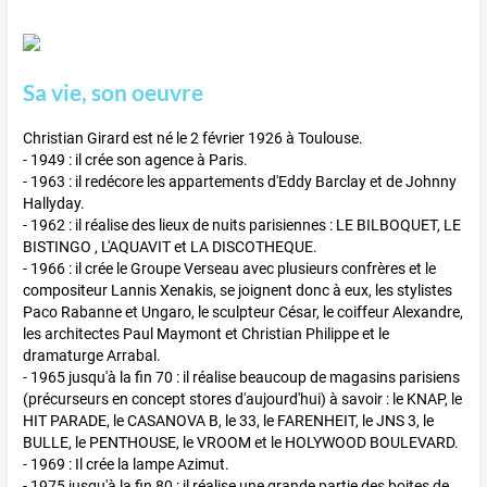
Sa vie, son oeuvre
Christian Girard est né le 2 février 1926 à Toulouse.
- 1949 : il crée son agence à Paris.
- 1963 : il redécore les appartements d'Eddy Barclay et de Johnny
Hallyday.
- 1962 : il réalise des lieux de nuits parisiennes : LE BILBOQUET, LE
BISTINGO , L'AQUAVIT et LA DISCOTHEQUE.
- 1966 : il crée le Groupe Verseau avec plusieurs confrères et le
compositeur Lannis Xenakis, se joignent donc à eux, les stylistes
Paco Rabanne et Ungaro, le sculpteur César, le coiffeur Alexandre,
les architectes Paul Maymont et Christian Philippe et le
dramaturge Arrabal.
- 1965 jusqu'à la fin 70 : il réalise beaucoup de magasins parisiens
(précurseurs en concept stores d'aujourd'hui) à savoir : le KNAP, le
HIT PARADE, le CASANOVA B, le 33, le FARENHEIT, le JNS 3, le
BULLE, le PENTHOUSE, le VROOM et le HOLYWOOD BOULEVARD.
- 1969 : Il crée la lampe Azimut.
- 1975 jusqu'à la fin 80 : il réalise une grande partie des boites de