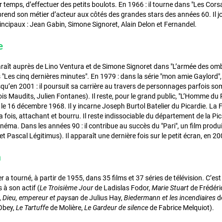
temps, d’effectuer des petits boulots. En 1966 : il tourne dans "Les Corsair
pprend son métier d’acteur aux côtés des grandes stars des années 60. Il 
incipaux : Jean Gabin, Simone Signoret, Alain Delon et Fernandel.
e
araît auprès de Lino Ventura et de Simone Signoret dans "L’armée des ombr
 "Les cinq dernières minutes". En 1979 : dans la série "mon amie Gaylord
qu’en 2001 : il poursuit sa carrière au travers de personnages parfois som
s Maudits, Julien Fontanes). Il reste, pour le grand public, "L’Homme du Pi
le 16 décembre 1968. Il y incarne Joseph Burtol Batelier du Picardie. La 
 fois, attachant et bourru. Il reste indissociable du département de la Pic
cinéma. Dans les années 90 : il contribue au succès du "Pari", un film pro
t Pascal Légitimus). Il apparaît une dernière fois sur le petit écran, en 
n
er a tourné, à partir de 1955, dans 35 films et 37 séries de télévision. C’
 à son actif (
Le Troisième Jour
de Ladislas Fodor,
Marie Stuart
de Frédéric
,
Dieu, empereur et paysan
de Julius Hay,
Biedermann et les incendiaires
d
Obey,
Le Tartuffe
de Molière,
Le Gardeur de silence
de Fabrice Melquiot).