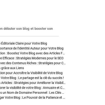
en débuter son blog et booster son
Éditoriale Claire pour Votre Blog
portance de l'Identité Auteur pour Votre Blog
Stratégies de Publication : Boostez Votre Blog avec des Articles Fréquents et Exclusifs
tre Efficace : Stratégies Modernes pour le SEO
Enrichir Vos Articles avec des Contenus Riches : Stratégies pour Captiver et Optimiser
s grâce aux Liens
on pour Accroître la Visibilité de Votre Blog
 Votre Blog : Le partage est la clé du succès !
Optimisation SEO des Articles : Stratégies pour Améliorer la Visibilité de Votre Blog
Stratégies pour améliorer la visibilité de votre Blog : Annuaire et Collaborations
Pourquoi Investir dans un Nom de Domaine Personnel : Les Clés de la Réussite de Votre Blog
Comment Faire Émerger Votre Blog : Le Pouvoir de la Patience et de la Persévérance