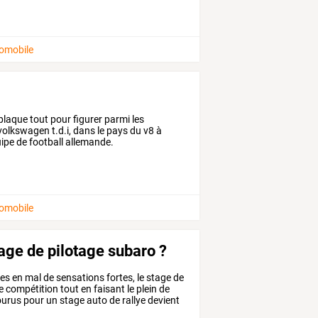
tomobile
 plaque tout pour figurer parmi les
olkswagen t.d.i, dans le pays du v8 à
uipe de football allemande.
tomobile
tage de pilotage subaro ?
s en mal de sensations fortes, le stage de
e compétition tout en faisant le plein de
courus pour un stage auto de rallye devient