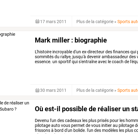
17 mars 2011
Plus de la catégorie
»
Sports au
Mark miller : biographie
L'histoire incroyable d'un ex-directeur des finances qui
sommités du rallye, jusqu'à devenir ambassadeur des v
essence. un sportif qui s'entraîne avec le coach de l'éq
30 mars 2011
Plus de la catégorie
»
Sports au
Où est-il possible de réaliser un s
Devenu l'un des cadeaux les plus prisés pour les homme
pilotage auto vous permet de vous initier au pilotage d
frissons à bord d'un bolide. l'un des modèles les plus 
alors la subaru impreza.