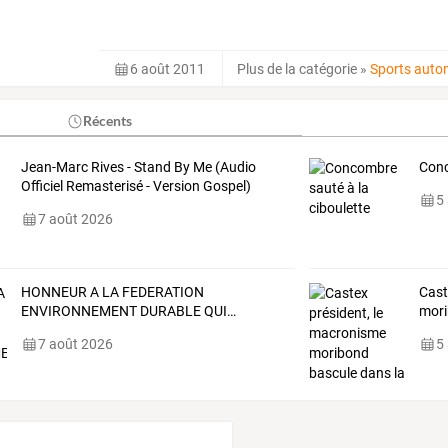
6 août 2011
Plus de la catégorie
»
Sports auto
Récents
Jean-Marc Rives - Stand By Me (Audio
Conc
Officiel Remasterisé - Version Gospel)
5
7 août 2026
HONNEUR
A
LA
FEDERATION
Cast
ENVIRONNEMENT
DURABLE
QUI
…
mori
7 août 2026
5