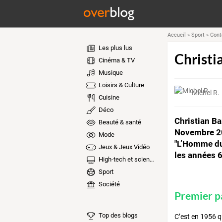
Accueil
»
Sport
»
Cont
Les plus lus
Christi
Cinéma & TV
Musique
Loisirs & Culture
Michel R.
Cuisine
Déco
Christian Ba
Beauté & santé
Novembre 200
Mode
"L’Homme du 
Jeux & Jeux Vidéo
les années 
High-tech et sciences
Sport
Société
Premier p
Top des blogs
C’est en 1956 qu