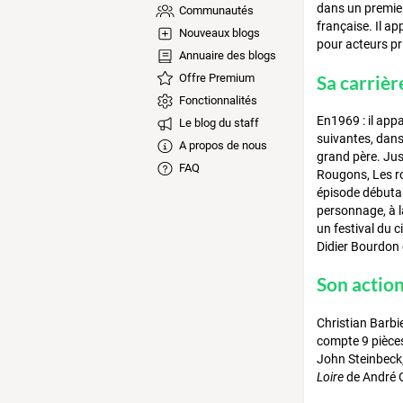
dans un premier 
Communautés
française. Il a
Nouveaux blogs
pour acteurs pr
Annuaire des blogs
Sa carrièr
Offre Premium
Fonctionnalités
En1969 : il app
Le blog du staff
suivantes, dans
A propos de nous
grand père. Jus
FAQ
Rougons, Les roi
épisode débuta 
personnage, à la
un festival du 
Didier Bourdon e
Son actio
Christian Barbi
compte 9 pièces
John Steinbeck
Loire
de André 