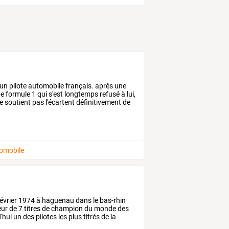
un
pilote
automobile
français.
après
une
e
formule
1
qui
s'est
longtemps
refusé
à
lui,
e
soutient
pas
l'écartent
définitivement
de
tomobile
évrier
1974
à
haguenau
dans
le
bas-rhin
eur
de
7
titres
de
champion
du
monde
des
'hui
un
des
pilotes
les
plus
titrés
de
la