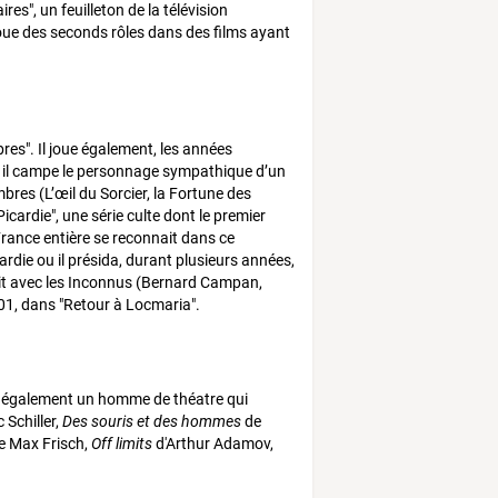
es", un feuilleton de la télévision
joue des seconds rôles dans des films ayant
es". Il joue également, les années
", il campe le personnage sympathique d’un
bres (L’œil du Sorcier, la Fortune des
cardie", une série culte dont le premier
France entière se reconnait dans ce
ardie ou il présida, durant plusieurs années,
duit avec les Inconnus (Bernard Campan,
2001, dans "Retour à Locmaria".
est également un homme de théatre qui
 Schiller,
Des souris et des hommes
de
e Max Frisch,
Off limits
d'Arthur Adamov,