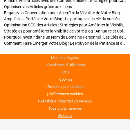
Enrichir Vos Articles avec des Contenus Riches : Stratégies pour Captiver et Optimiser
Optimiser vos Articles grâce aux Liens
Engagez la Conversation pour Accroître la Visibilité de Votre Blog
Amplifiez la Portée de Votre Blog : Le partage est la clé du succès !
Optimisation SEO des Articles : Stratégies pour Améliorer la Visibilité de Votre Blog
Stratégies pour améliorer la visibilité de votre Blog : Annuaire et Collaborations
Pourquoi Investir dans un Nom de Domaine Personnel : Les Clés de la Réussite de Votre Blog
Comment Faire Émerger Votre Blog : Le Pouvoir de la Patience et de la Persévérance
Mentions légales
Conditions d’Utilisation
CGV
Cookies
Données personnelles
Préférences cookies
OverBlog © Copyright 2004--2026
Tous droits réservés
Webedia