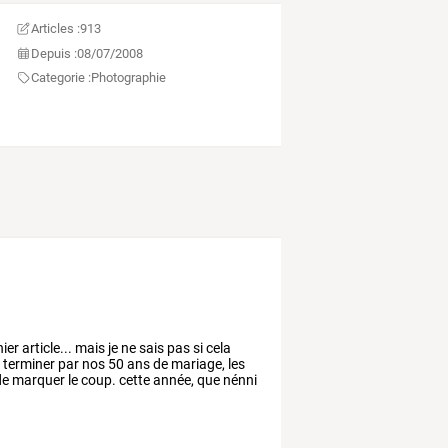
Articles :
913
Depuis :
08/07/2008
Categorie :
Photographie
ier
article...
mais
je
ne
sais
pas
si
cela
s
terminer
par
nos
50
ans
de
mariage,
les
de
marquer
le
coup.
cette
année,
que
nénni