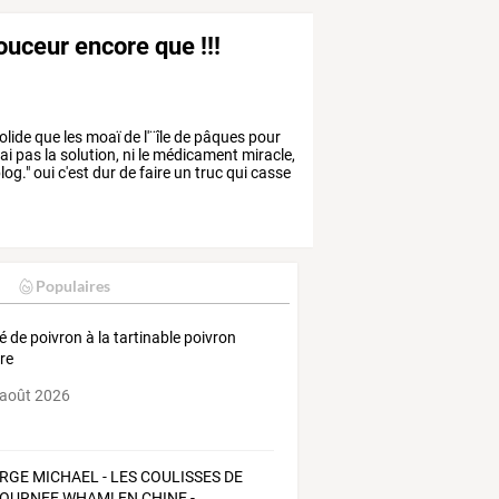
douceur encore que !!!
olide
que
les
moaï
de
l'¨île
de
pâques
pour
ai
pas
la
solution,
ni
le
médicament
miracle,
log."
oui
c'est
dur
de
faire
un
truc
qui
casse
Populaires
é de poivron à la tartinable poivron
re
 août 2026
RGE
MICHAEL
-
LES
COULISSES
DE
OURNEE
WHAM!
EN
CHINE
-
…