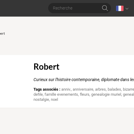
bert
Robert
Curieux sur l'histoire contemporaine, diplomate dans le
Tags associés :
anniv.
,
anniversaire
,
arbres
,
balades
,
bizarr
defile
,
famille evenements
,
fleurs
,
genealogie muriel
,
geneal
nostalgie
,
noel