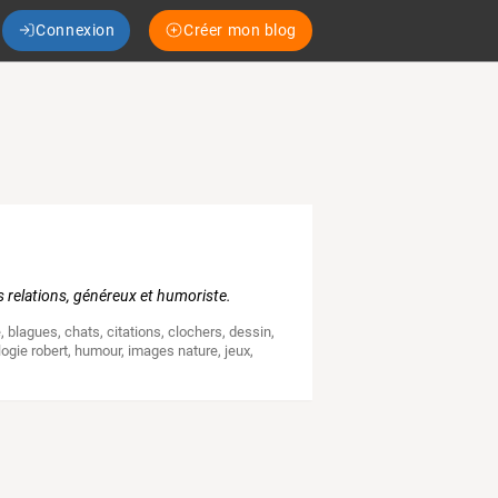
Connexion
Créer mon blog
s relations, généreux et humoriste.
e
,
blagues
,
chats
,
citations
,
clochers
,
dessin
,
ogie robert
,
humour
,
images nature
,
jeux
,