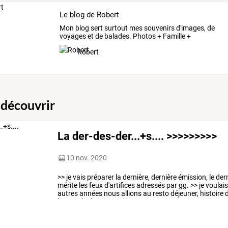
Le blog de Robert
Mon
blog
sert
surtout
mes
souvenirs
d'images,
de
voyages
et
de
balades.
Photos
+
Famille
+
Humour
…
Robert
 découvrir
La der-des-der...+s.... >>>>>>>>>
10 nov. 2020
>>
je
vais
préparer
la
dernière,
dernière
émission,
le
dern
mérite
les
feux
d'artifices
adressés
par
gg.
>>
je
voulai
autres
années
nous
allions
au
resto
déjeuner,
histoire
le
sort
s'acharne.
mais
…