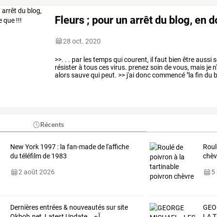
Fleurs ; pour un arrêt du blog, en 
28 oct. 2020
>>.
.
.
par
les
temps
qui
courent,
il
faut
bien
être
aussi
s
résister
à
tous
ces
virus.
prenez
soin
de
vous,
mais
je
n'
alors
sauve
qui
peut.
>>
j'ai
donc
commencé
"la
fin
du
b
ce
que
vous
…
Récents
New York 1997 : la fan-made de l'affiche
Roul
du téléfilm de 1983
chèv
2 août 2026
5
Dernières
entrées
&
nouveautés
sur
site
GEO
Okbob.net,
Latest
Update,
آخر
LA
T