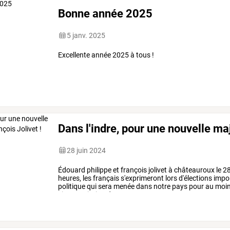
Bonne année 2025
5 janv. 2025
Excellente année 2025 à tous !
Dans l'indre, pour une nouvelle maj
28 juin 2024
Édouard
philippe
et
françois
jolivet
à
châteauroux
le
2
heures,
les
français
s'exprimeront
lors
d'élections
impor
politique
qui
sera
menée
dans
notre
pays
pour
au
moi
circonscription
de
…