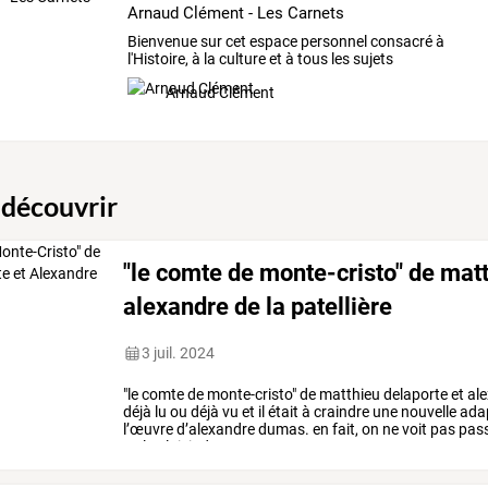
Arnaud Clément - Les Carnets
Bienvenue sur cet espace personnel consacré à
l'Histoire, à la culture et à tous les sujets
d'actualité.
Arnaud Clément
 découvrir
"le comte de monte-cristo" de matt
alexandre de la patellière
3 juil. 2024
"le
comte
de
monte-cristo"
de
matthieu
delaporte
et
ale
déjà
lu
ou
déjà
vu
et
il
était
à
craindre
une
nouvelle
ada
l’œuvre
d’alexandre
dumas.
en
fait,
on
ne
voit
pas
pas
eu
le
plaisir
de
…