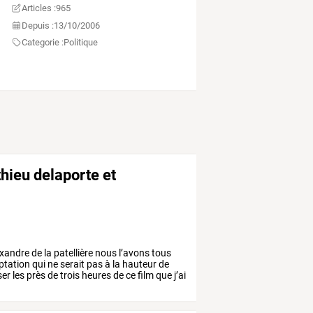
Articles :
965
Depuis :
13/10/2006
Categorie :
Politique
hieu delaporte et
xandre
de
la
patellière
nous
l’avons
tous
ptation
qui
ne
serait
pas
à
la
hauteur
de
ser
les
près
de
trois
heures
de
ce
film
que
j’ai