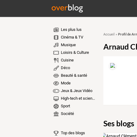
Les plus lus
Profil de Ar
Accueil
»
Cinéma & TV
Arnaud C
Musique
Loisirs & Culture
Cuisine
Déco
Beauté & santé
Mode
Jeux & Jeux Vidéo
High-tech et sciences
Sport
Société
Ses blogs
Top des blogs