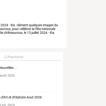
2024
-
©a.
clément
quelques
images
du
auroux,
pour
célébrer
la
fête
nationale
de
châteauroux,
le
13
juillet
2024
-
©a.
Populaires
Nouvelles ...
 août 2026
 d'Art et d'Histoire Aout 2026
 juil. 2026