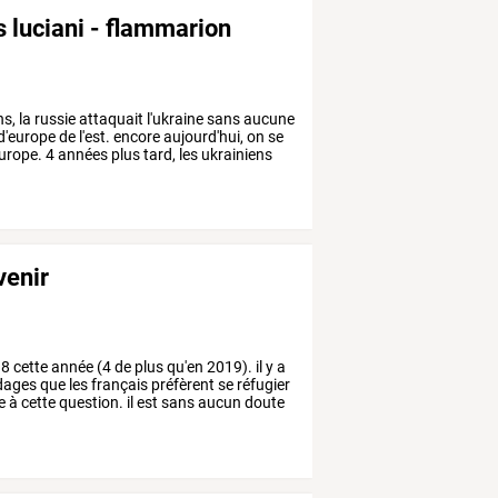
s luciani - flammarion
s,
la
russie
attaquait
l'ukraine
sans
aucune
d'europe
de
l'est.
encore
aujourd'hui,
on
se
urope.
4
années
plus
tard,
les
ukrainiens
venir
8
cette
année
(4
de
plus
qu'en
2019).
il
y
a
dages
que
les
français
préfèrent
se
réfugier
e
à
cette
question.
il
est
sans
aucun
doute