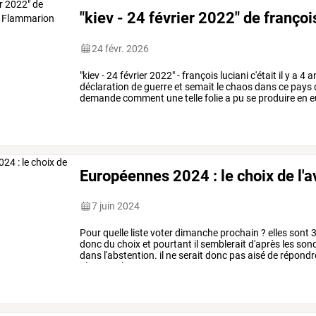
"kiev - 24 février 2022" de françoi
24 févr. 2026
"kiev
-
24
février
2022"
-
françois
luciani
c'était
il
y
a
4
an
déclaration
de
guerre
et
semait
le
chaos
dans
ce
pays
demande
comment
une
telle
folie
a
pu
se
produire
en
e
continuent
à
se
…
Européennes 2024 : le choix de l'a
7 juin 2024
Pour
quelle
liste
voter
dimanche
prochain
?
elles
sont
3
donc
du
choix
et
pourtant
il
semblerait
d'après
les
son
dans
l'abstention.
il
ne
serait
donc
pas
aisé
de
répondr
plus
simple
…