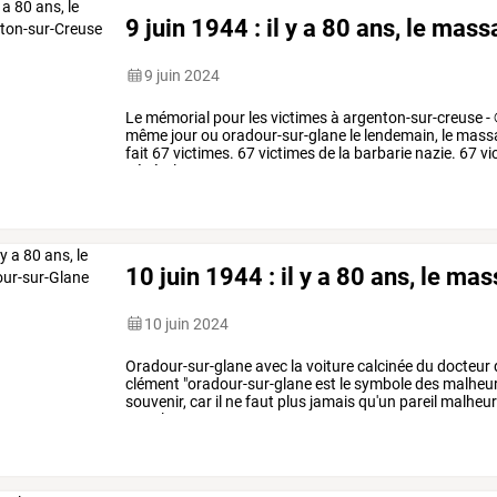
9 juin 1944 : il y a 80 ans, le ma
9 juin 2024
Le
mémorial
pour
les
victimes
à
argenton-sur-creuse
-
même
jour
ou
oradour-sur-glane
le
lendemain,
le
mass
fait
67
victimes.
67
victimes
de
la
barbarie
nazie.
67
vi
général
…
10 juin 1944 : il y a 80 ans, le m
10 juin 2024
Oradour-sur-glane
avec
la
voiture
calcinée
du
docteur
clément
"oradour-sur-glane
est
le
symbole
des
malheu
souvenir,
car
il
ne
faut
plus
jamais
qu'un
pareil
malheu
sur-glane,
4
mars
…