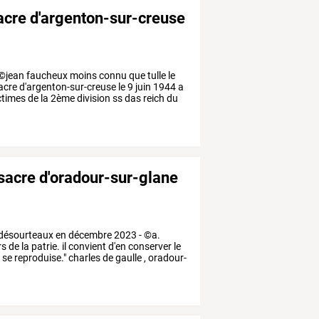
ssacre d'argenton-sur-creuse
©jean
faucheux
moins
connu
que
tulle
le
acre
d'argenton-sur-creuse
le
9
juin
1944
a
ctimes
de
la
2ème
division
ss
das
reich
du
assacre d'oradour-sur-glane
désourteaux
en
décembre
2023
-
©a.
rs
de
la
patrie.
il
convient
d'en
conserver
le
r
se
reproduise."
charles
de
gaulle
,
oradour-