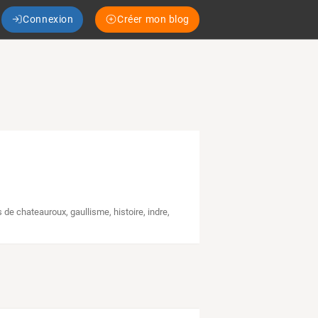
Connexion
Créer mon blog
es de chateauroux
,
gaullisme
,
histoire
,
indre
,