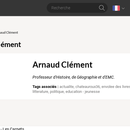
naud Clément
lément
Arnaud Clément
Professeur d'Histoire, de Géographie et d'EMC.
Tags associés :
actualite
,
chateauroux36
,
envolee des livr
litterature
,
politique
,
education - jeunesse