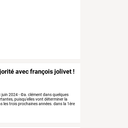
orité avec françois jolivet !
8
juin
2024
-
©a.
clément
dans
quelques
tantes,
puisqu'elles
vont
déterminer
la
ns
les
trois
prochaines
années.
dans
la
1ère