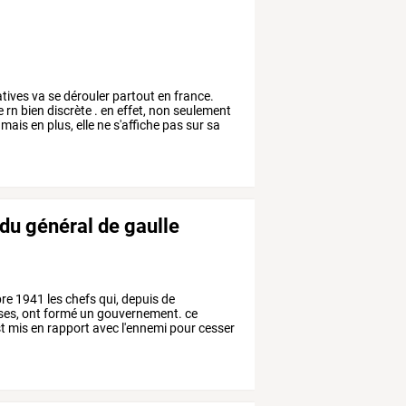
atives
va
se
dérouler
partout
en
france.
e
rn
bien
discrète
.
en
effet,
non
seulement
mais
en
plus,
elle
ne
s'affiche
pas
sur
sa
l du général de gaulle
re
1941
les
chefs
qui,
depuis
de
ses,
ont
formé
un
gouvernement.
ce
st
mis
en
rapport
avec
l'ennemi
pour
cesser