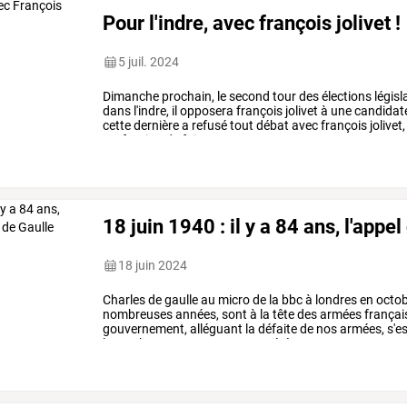
Pour l'indre, avec françois jolivet !
5 juil. 2024
Dimanche
prochain,
le
second
tour
des
élections
législ
dans
l'indre,
il
opposera
françois
jolivet
à
une
candidat
cette
dernière
a
refusé
tout
débat
avec
françois
jolivet,
profession
de
foi,
…
18 juin 1940 : il y a 84 ans, l'appe
18 juin 2024
Charles
de
gaulle
au
micro
de
la
bbc
à
londres
en
octob
nombreuses
années,
sont
à
la
tête
des
armées
françai
gouvernement,
alléguant
la
défaite
de
nos
armées,
s'e
le
combat.
certes,
nous
avons
été,
…