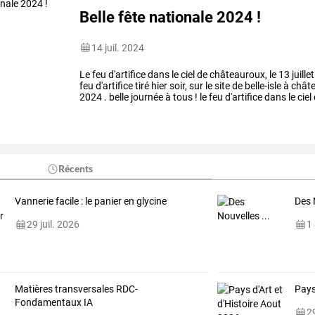
Belle fête nationale 2024 !
14 juil. 2024
Le
feu
d'artifice
dans
le
ciel
de
châteauroux,
le
13
juillet
feu
d'artifice
tiré
hier
soir,
sur
le
site
de
belle-isle
à
châte
2024
.
belle
journée
à
tous
!
le
feu
d'artifice
dans
le
ciel
clément
la
…
Récents
Vannerie facile : le panier en glycine
Des 
29 juil. 2026
1
Matières transversales RDC-
Pays
Fondamentaux IA
29