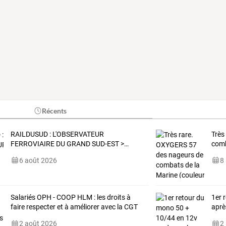
Récents
RAILDUSUD
:
L'OBSERVATEUR
Très
FERROVIAIRE
DU
GRAND
SUD-EST
>
…
comb
6 août 2026
8
Salariés OPH - COOP HLM : les droits à
1er 
faire respecter et à améliorer avec la CGT
aprè
2 août 2026
2