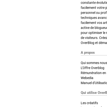
constante évoluti
facilement votre 
personnel ou pro
techniques avancé
facilement vos ar
active de blogueu
pour optimiser le 
de visiteurs. Crée
OverBlog et démar
A propos
Qui sommes nous
L'Offre Overblog
Rémunération en d
Webedia
Manuel d'Utilisati
Qui utilise Over
Les créatifs