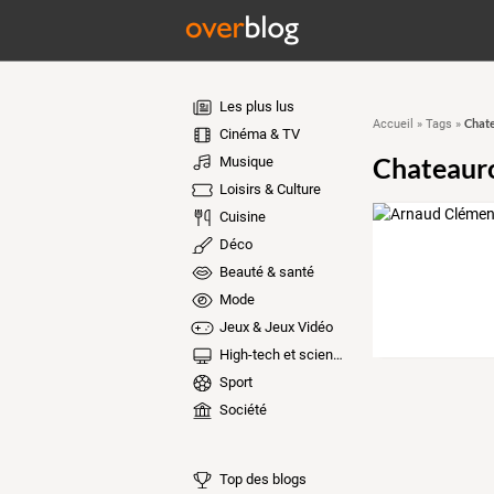
Les plus lus
Chat
Accueil
»
Tags
»
Cinéma & TV
Chateaur
Musique
Loisirs & Culture
Cuisine
Déco
Beauté & santé
Mode
Jeux & Jeux Vidéo
High-tech et sciences
Sport
Société
Top des blogs