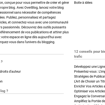
on, conçue pour vous permettre de créer et gérer
Boite à idées
propre blog. Avec OverBlog, lancez votre blog
fessionnel sans nécessiter de compétences
es. Publiez, personnalisez et partagez
ticles, et connectez-vous avec une communauté
rs passionnés. Découvrez des outils puissants
référencement de vos publications et attirer plus
z votre espace en ligne dès aujourd'hui avec
quez-vous dans l'univers du blogging.
12 conseils pour bi
trafic
 ?
Développez une Ligne 
roits d'auteur
Présentez-vous : L'Im
on
L'Art de Choisir un Ti
Blog ?
Optimiser vos Article
Engagez la Conversati
Amplifiez la Portée de