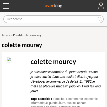
Profil de colette mourey
Accueil
»
colette mourey
colette mourey
je suis dans le domaine du jouet depuis 30 ans.
je suis rentrée dans une société distritoys pour
dévelloper le commerce de détail. En 1982 je
mets en place les magasin joupi en 1989 les king
jouet.
Tags associés :
actualite
,
e commerce
,
economie
,
informatique
,
puericulture
,
qualite
,
achats
,
commerce de detail
,
communication
,