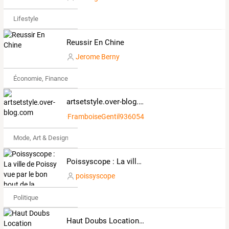
Lifestyle
Reussir En Chine
Jerome Berny
Économie, Finance & Droit
artsetstyle.over-blog.com
FramboiseGentil936054
Mode, Art & Design
Poissyscope : La ville de Poissy vue par le bon bout de la lorgnette
poissyscope
Politique
Haut Doubs Location Réception & Haut Doubs Com'Event