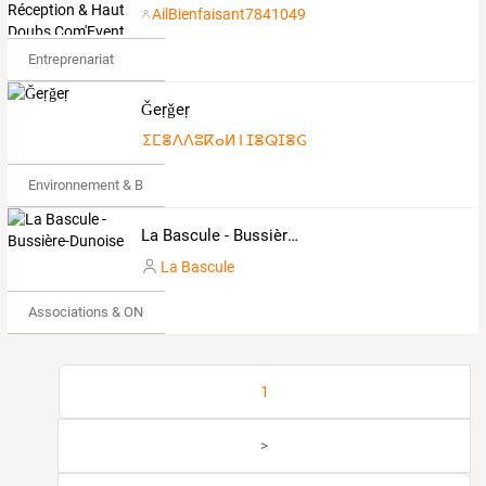
AilBienfaisant7841049
Entreprenariat
Ǧeṛǧeṛ
ⵉⵎⴻⴷⴷⵓⴽⴰⵍ ⵏ ⵊⴻⵕⵊⴻⵕ
Environnement & Bio
La Bascule - Bussière-Dunoise
La Bascule
Associations & ONG
1
>