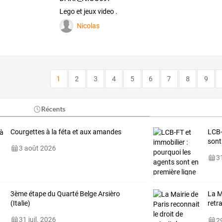
Lego et jeux video .
Nicolas
1
2
3
4
5
6
7
8
9
Récents
Courgettes à la féta et aux amandes
LCB
sont
3 août 2026
31
3ème étape du Quarté Belge Arsièro
La M
(Italie)
retr
cani
31 juil. 2026
29