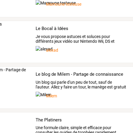
Mamoune testeuse
Le Bocal à Idées
Je vous propose astuces et soluces pour
différents jeux vidéo sur Nintendo Wii, DS et
smartphones
alexad
Le blog de Milem - Partage de connaissance
Un
blog
qui
parle
d'un
peu
de
tout,
sauf
de
l'auteur.
Allez
y
faire
un
tour,
le
manège
est
gratuit
!
…
Milem
The Platiners
Une
formule
claire,
simple
et
efficace
pour
consulter
les
guides
de
trophées
rapidement.