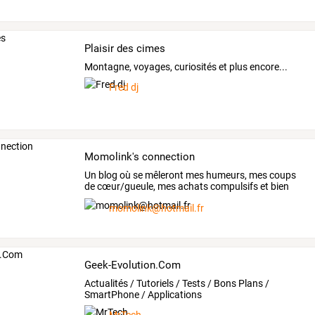
Plaisir des cimes
Montagne, voyages, curiosités et plus encore...
Fred dj
Momolink's connection
Un
blog
où
se
mêleront
mes
humeurs,
mes
coups
de
cœur/gueule,
mes
achats
compulsifs
et
bien
d'autres
…
momolink@hotmail.fr
Geek-Evolution.Com
Actualités / Tutoriels / Tests / Bons Plans /
SmartPhone / Applications