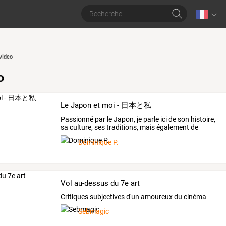
video
o
Le Japon et moi - 日本と私
Passionné
par
le
Japon,
je
parle
ici
de
son
histoire,
sa
culture,
ses
traditions,
mais
également
de
mes
…
Dominique P.
Vol au-dessus du 7e art
Critiques subjectives d'un amoureux du cinéma
Sebmagic