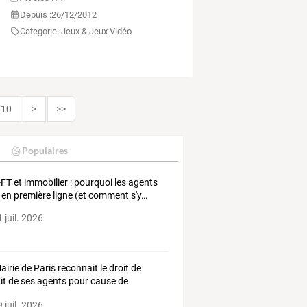
Depuis :
26/12/2012
Categorie :
Jeux & Jeux Vidéo
10
>
>>
Populaires
-FT
et
immobilier
:
pourquoi
les
agents
en
première
ligne
(et
comment
s'y
…
 juil. 2026
airie de Paris reconnait le droit de
ait de ses agents pour cause de
cule !
 juil. 2026