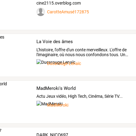
cine2115.overblog.com
CarotteAmusé172875
La Voie des âmes
L'histoire,
l'offre
d'un
conte
merveilleux.
L'offre
de
l'imaginaire,
où
nous
nous
confondons
tous.
Un
…
Ducarouge Lenaïc
MadMeroki's World
Actu Jeux vidéo, High Tech, Cinéma, Série TV...
MadMeroki
DARK_NICO697