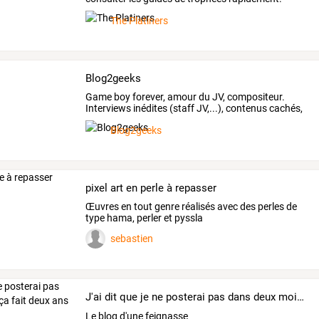
Faites
tomber
…
The Platiners
Blog2geeks
Game
boy
forever,
amour
du
JV,
compositeur.
Interviews
inédites
(staff
JV,...),
contenus
cachés,
…
Blog2geeks
pixel art en perle à repasser
Œuvres en tout genre réalisés avec des perles de
type hama, perler et pyssla
sebastien
J'ai dit que je ne posterai pas dans deux mois.. ça fait deux ans !!
Le blog d'une feignasse