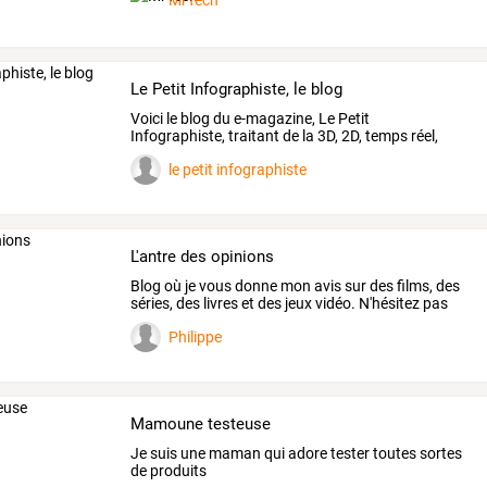
MrTech
Le Petit Infographiste, le blog
Voici
le
blog
du
e-magazine,
Le
Petit
Infographiste,
traitant
de
la
3D,
2D,
temps
réel,
Web3D,
…
le petit infographiste
L'antre des opinions
Blog
où
je
vous
donne
mon
avis
sur
des
films,
des
séries,
des
livres
et
des
jeux
vidéo.
N'hésitez
pas
à
…
Philippe
Mamoune testeuse
Je suis une maman qui adore tester toutes sortes
de produits