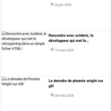
24 juil. 2025
Rencontre
avec
aciderix,
le
développeur
qui
met
le
…
13 mars 2026
Le demake de phoenix wright sur
gb!
26 mars 2026