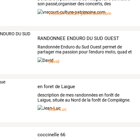
son passé,organiser des concerts, des
expositions à thème
vrecourt-culture-patrimoine.com
RANDONNEE ENDURO DU SUD OUEST
Randonnée
Enduro
du
Sud
Ouest
permet
de
partager
ma
passion
pour
l'enduro
moto,
quad
et
échanger
…
David
en foret de Laigue
description
de
mes
randonnées
en
forêt
de
Laigue,
située
au
Nord
de
la
forêt
de
Compiègne.
Environ
…
Jean-Luc
coccinelle 66