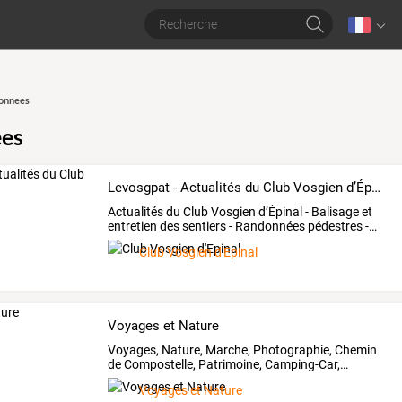
onnees
es
Levosgpat - Actualités du Club Vosgien d’Épinal -
Actualités
du
Club
Vosgien
d’Épinal
-
Balisage
et
entretien
des
sentiers
-
Randonnées
pédestres
-
…
Club Vosgien d'Epinal
Voyages et Nature
Voyages,
Nature,
Marche,
Photographie,
Chemin
de
Compostelle,
Patrimoine,
Camping-Car,
…
Voyages et Nature