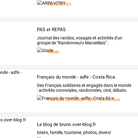
ARPA VITRY
PAS et REPAS
Journal des randos, voyages et activités d'un
groupe de "Randonneurs Marseillais"..
Gisele
Français du monde - adfe - Costa Rica
Des
Français
solidaires
et
engagés
dans
le
monde
:
activités
conviviales,
randonnées,
ciné,
débats.
Vivre
…
Français du monde - adfe - Costa Rica
Le blog de bruno.over-blog.fr
loisirs, famille, tourisme, photos, divers!