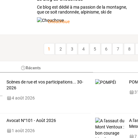
Ce
blog
est
dédié
à
ma
passion
de
la
montagne,
que
ce
soit
randonnée,
alpinisme,
ski
de
randonnée,
…
Chouchoue
1
2
3
4
5
6
7
8
Récents
Scènes de rue et vos participations... 30-
POM
2026
31
4 août 2026
Avocat N°101 - Août 2026
A l'
Mes
1 août 2026
7