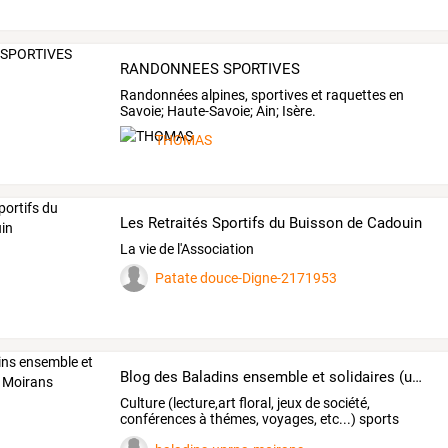
RANDONNEES SPORTIVES
Randonnées alpines, sportives et raquettes en
Savoie; Haute-Savoie; Ain; Isère.
THOMAS
Les Retraités Sportifs du Buisson de Cadouin
La vie de l'Association
Patate douce-Digne-2171953
Blog des Baladins ensemble et solidaires (unrpa) Moirans
Culture
(lecture,art
floral,
jeux
de
société,
conférences
à
thémes,
voyages,
etc...)
sports
(gym,
…