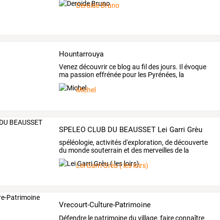
Deroide Bruno
Hountarrouya
Venez
découvrir
ce
blog
au
fil
des
jours.
Il
évoque
ma
passion
effrénée
pour
les
Pyrénées,
la
montagne,
…
Michel
SPELEO CLUB DU BEAUSSET Lei Garri Grèu
spéléologie, activités d'exploration, de découverte
du monde souterrain et des merveilles de la
nature.
Lei Garri Grèu ( les loirs)
Vrecourt-Culture-Patrimoine
Défendre le patrimoine du village, faire connaître