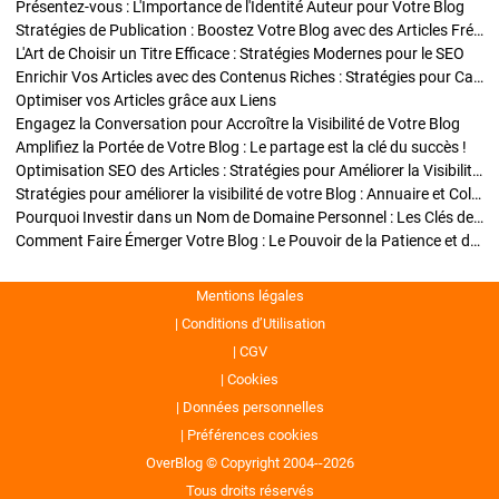
Présentez-vous : L'Importance de l'Identité Auteur pour Votre Blog
Stratégies de Publication : Boostez Votre Blog avec des Articles Fréquents et Exclusifs
L'Art de Choisir un Titre Efficace : Stratégies Modernes pour le SEO
Enrichir Vos Articles avec des Contenus Riches : Stratégies pour Captiver et Optimiser
Optimiser vos Articles grâce aux Liens
Engagez la Conversation pour Accroître la Visibilité de Votre Blog
Amplifiez la Portée de Votre Blog : Le partage est la clé du succès !
Optimisation SEO des Articles : Stratégies pour Améliorer la Visibilité de Votre Blog
Stratégies pour améliorer la visibilité de votre Blog : Annuaire et Collaborations
Pourquoi Investir dans un Nom de Domaine Personnel : Les Clés de la Réussite de Votre Blog
Comment Faire Émerger Votre Blog : Le Pouvoir de la Patience et de la Persévérance
Mentions légales
Conditions d’Utilisation
CGV
Cookies
Données personnelles
Préférences cookies
OverBlog © Copyright 2004--2026
Tous droits réservés