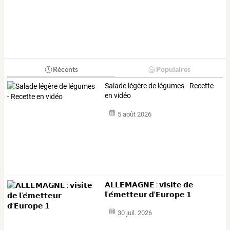
Récents
Populaires
Salade légère de légumes - Recette
en vidéo
5 août 2026
𝗔𝗟𝗟𝗘𝗠𝗔𝗚𝗡𝗘 : 𝘃𝗶𝘀𝗶𝘁𝗲 𝗱𝗲
𝗹'𝗲́𝗺𝗲𝘁𝘁𝗲𝘂𝗿 𝗱’𝗘𝘂𝗿𝗼𝗽𝗲 𝟭
30 juil. 2026