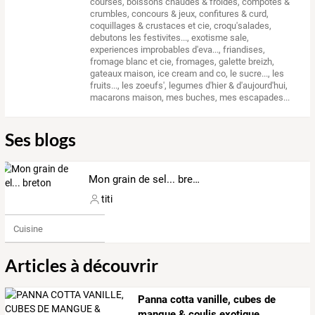
courses
,
boissons chaudes & froides
,
compotes &
crumbles
,
concours & jeux
,
confitures & curd
,
coquillages & crustaces et cie
,
croqu'salades
,
debutons les festivites...
,
exotisme sale
,
experiences improbables d'eva...
,
friandises
,
fromage blanc et cie
,
fromages
,
galette breizh
,
gateaux maison
,
ice cream and co
,
le sucre...
,
les
fruits...
,
les zoeufs'
,
legumes d'hier & d'aujourd'hui
,
macarons maison
,
mes buches
,
mes escapades...
Ses blogs
Mon grain de sel... breton
titi
Cuisine
Articles à découvrir
Panna cotta vanille, cubes de
mangue & coulis exotique