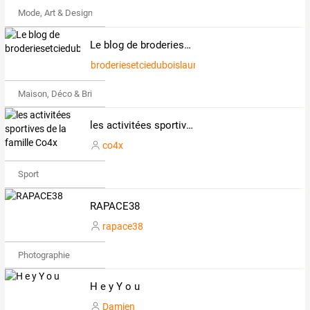
Mode, Art & Design
Le blog de broderiesetcieduboislaurent
broderiesetcieduboislaurent
Maison, Déco & Bricolage
les activitées sportives de la famille Co4x
co4x
Sport
RAPACE38
rapace38
Photographie
H e y Y o u
Damien