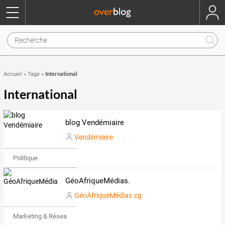
International
Accueil
»
Tags
»
International
blog Vendémiaire
Vendémiaire
Politique
GéoAfriqueMédias.
GéoAfriqueMédias.cg
Marketing & Réseaux Sociaux