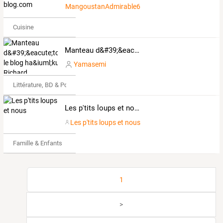
MangoustanAdmirable671111
Cuisine
Manteau d&#39;&eacute;toiles, le blog ha&iuml;ku de Richard
Yamasemi
Littérature, BD & Poésie
Les p'tits loups et nous
Les p'tits loups et nous
Famille & Enfants
1
>