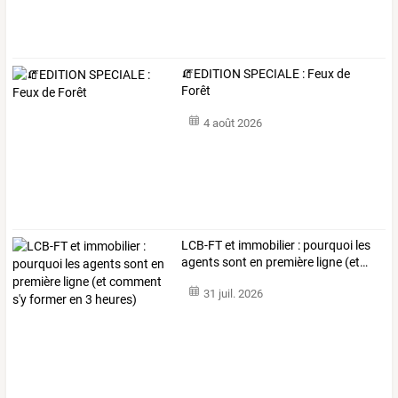
🧯EDITION SPECIALE : Feux de
Forêt
4 août 2026
LCB-FT
et
immobilier
:
pourquoi
les
agents
sont
en
première
ligne
(et
…
31 juil. 2026