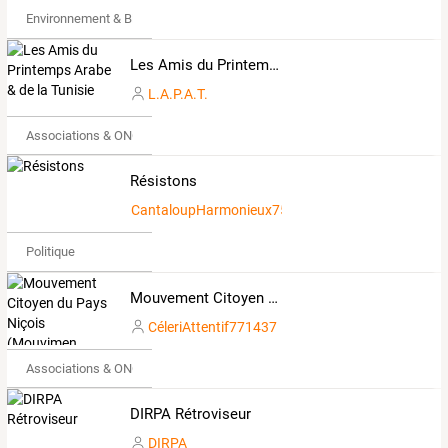
Environnement & Bio
Les Amis du Printemps Arabe & de la Tunisie
L.A.P.A.T.
Associations & ONG
Résistons
CantaloupHarmonieux750518
Politique
Mouvement Citoyen du Pays Niçois (Mouvimen Citadin dou Païs Nissart)
CéleriAttentif771437
Associations & ONG
DIRPA Rétroviseur
DIRPA