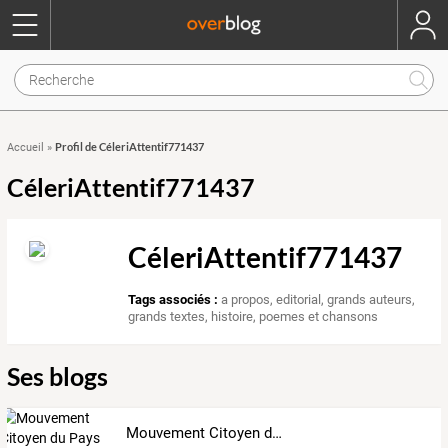
Profil de CéleriAttentif771437
Accueil
»
CéleriAttentif771437
CéleriAttentif771437
Tags associés :
a propos
,
editorial
,
grands auteurs
,
grands textes
,
histoire
,
poemes et chansons
Ses blogs
Mouvement Citoyen du Pays Niçois (Mouvimen Citadin dou Païs Nissart)