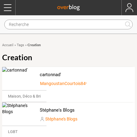
Creation
Accueil
»
Tags
»
Creation
cartonnad'
MangoustanCourtois849927
Maison, Déco & Bricolage
Stéphane's Blogs
Stéphane's Blogs
LGBT