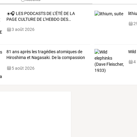
☀️🎧
LES
PODCASTS
DE
L’ÉTÉ
DE
LA
lithi
PAGE
CULTURE
DE
L’HEBDO
DES
…
29
3 août 2026
81
ans
après
les
tragédies
atomiques
de
Wild
Hiroshima
et
Nagasaki.
De
la
compassion
4
à
…
5 août 2026