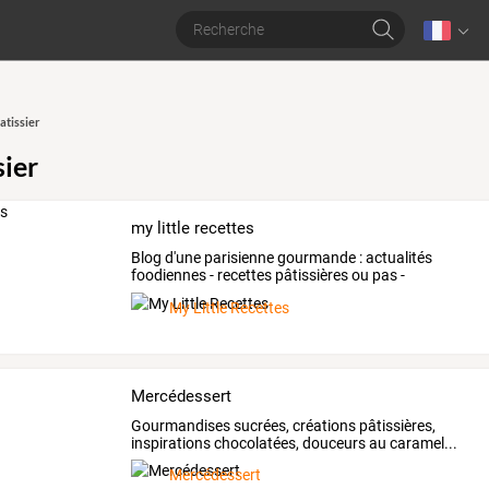
atissier
sier
my little recettes
Blog
d'une
parisienne
gourmande
:
actualités
foodiennes
-
recettes
pâtissières
ou
pas
-
restaurants
…
My Little Recettes
Mercédessert
Gourmandises sucrées, créations pâtissières,
inspirations chocolatées, douceurs au caramel...
Mercédessert