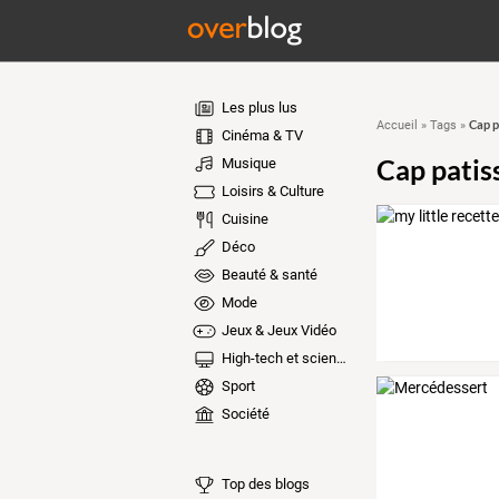
Les plus lus
Cap p
Accueil
»
Tags
»
Cinéma & TV
Cap patis
Musique
Loisirs & Culture
Cuisine
Déco
Beauté & santé
Mode
Jeux & Jeux Vidéo
High-tech et sciences
Sport
Société
Top des blogs