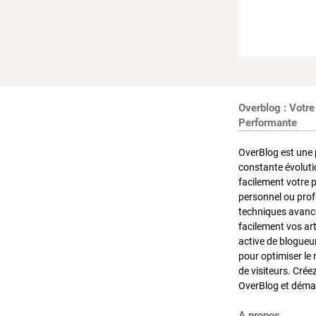
Overblog : Votre
Performante
OverBlog est une 
constante évoluti
facilement votre 
personnel ou pro
techniques avancé
facilement vos ar
active de blogueu
pour optimiser le 
de visiteurs. Crée
OverBlog et démar
A propos