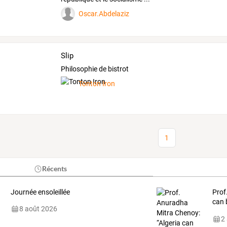
Oscar.Abdelaziz
Slip
Philosophie de bistrot
Tonton Iron
1
Récents
Journée ensoleillée
Prof
can 
8 août 2026
Sout
2