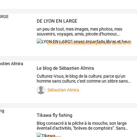
DE LYON EN LARGE
un
peu
de
tout,
mes
images,
mes
photos,
mes
souvenirs,
voyages,
amis,
pincée
d'humour,
…
LYON EN LARGE soyez imparfaits libres et heur
Le blog de Sébastien Almira
Culturez-Vous,
le
blog
de
la
culture,
parce
qu'un
homme
sans
culture,
c'est
comme
un
zèbre
sans
…
Sébastien Almira
Tikawa fly fishing
Blog
consacré
à
la
pêche
à
la
mouche,
son
large
éventail
d'activités,
"brèves
de
comptoirs".
Sans
…