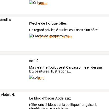
le
volet
et
…
Critias
l'Arche de Porquerolles
Un regard privilégié sur les coulisses d'un hôtel.
L'Arche de Porquerolles
sofu2
Ma vie entre Toulouse et Carcassonne en dessins,
BD, peintures, illustrations...
sofu
Le blog d'Oscar Abdelaziz
réflexions et idées sur la politique française, la
république et le socialisme ...