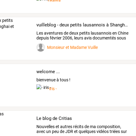
Tikawa
vuilleblog - deux petits lausannois à Shanghai et alentours
Les
aventures
de
deux
petits
lausannois
en
Chine
depuis
février
2006,
leurs
avis
documentés
sous
les
…
Monsieur et Madame Vuille
welcome ...
bienvenue à tous !
- iris -
Le blog de Critias
Nouvelles
et
autres
récits
de
ma
composition,
avec
un
peu
de
JDR
et
quelques
vidéos
triées
sur