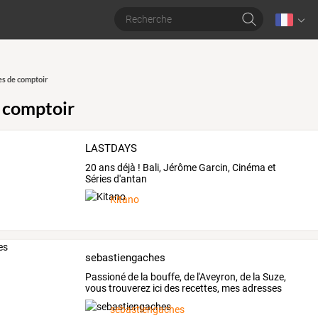
s de comptoir
 comptoir
LASTDAYS
20 ans déjà ! Bali, Jérôme Garcin, Cinéma et
Séries d'antan
Kitano
sebastiengaches
Passioné
de
la
bouffe,
de
l'Aveyron,
de
la
Suze,
vous
trouverez
ici
des
recettes,
mes
adresses
préférés,
des
…
sebastiengaches