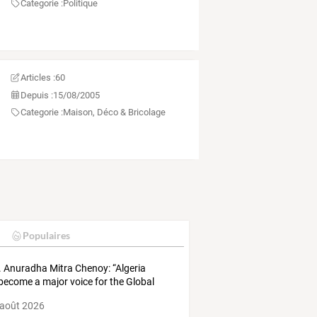
Categorie :
Politique
Articles :
60
Depuis :
15/08/2005
Categorie :
Maison, Déco & Bricolage
Populaires
. Anuradha Mitra Chenoy: “Algeria
become a major voice for the Global
h”
 août 2026