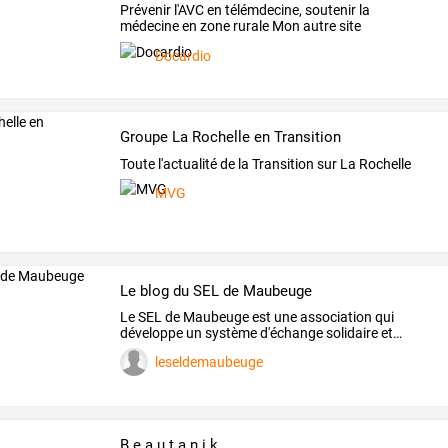
Prévenir l'AVC en télémdecine, soutenir la
médecine en zone rurale Mon autre site
http://www.telecardio.fr
Docardio
Groupe La Rochelle en Transition
Toute l'actualité de la Transition sur La Rochelle
MVG
Le blog du SEL de Maubeuge
Le
SEL
de
Maubeuge
est
une
association
qui
développe
un
système
d'échange
solidaire
et
…
leseldemaubeuge
B e a u t a n i k