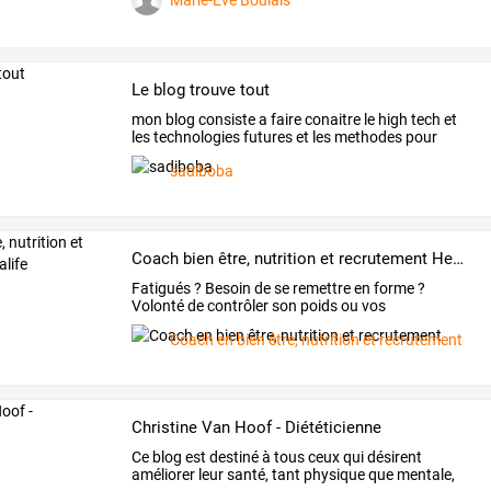
Marie-Eve Boulais
Le blog trouve tout
mon
blog
consiste
a
faire
conaitre
le
high
tech
et
les
technologies
futures
et
les
methodes
pour
gagner
de
…
sadiboba
Coach bien être, nutrition et recrutement Herbalife
Fatigués
?
Besoin
de
se
remettre
en
forme
?
Volonté
de
contrôler
son
poids
ou
vos
performances
…
Coach en bien être, nutrition et recrutement
Christine Van Hoof - Diététicienne
Ce
blog
est
destiné
à
tous
ceux
qui
désirent
améliorer
leur
santé,
tant
physique
que
mentale,