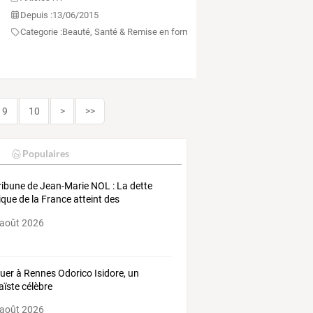
Depuis :
13/06/2015
Categorie :
Beauté, Santé & Remise en forme
9
10
>
>>
Populaires
ribune
de
Jean-Marie
NOL
:
La
dette
ique
de
la
France
atteint
des
mets
,
…
 août 2026
uer à Rennes Odorico Isidore, un
ïste célèbre
 août 2026