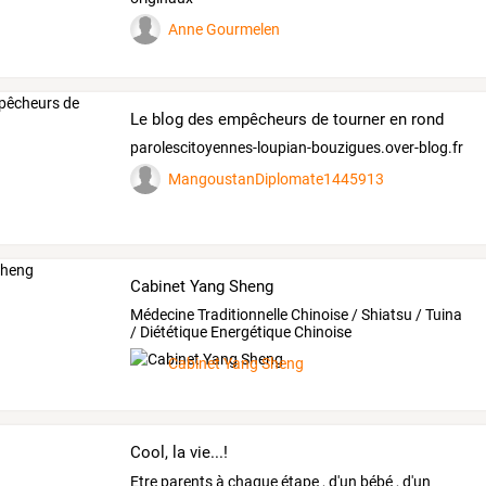
Anne Gourmelen
Le blog des empêcheurs de tourner en rond
parolescitoyennes-loupian-bouzigues.over-blog.fr
MangoustanDiplomate1445913
Cabinet Yang Sheng
Médecine Traditionnelle Chinoise / Shiatsu / Tuina
/ Diététique Energétique Chinoise
Cabinet Yang Sheng
Cool, la vie...!
Etre
parents
à
chaque
étape
,
d'un
bébé
,
d'un