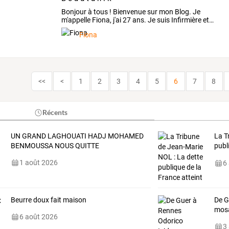
Bonjour
à
tous
!
Bienvenue
sur
mon
Blog.
Je
m'appelle
Fiona,
j'ai
27
ans.
Je
suis
Infirmière
et
…
Fiona
<<
<
1
2
3
4
5
6
7
8
Récents
UN GRAND LAGHOUATI HADJ MOHAMED
La
T
BENMOUSSA NOUS QUITTE
publ
som
1 août 2026
6
Beurre doux fait maison
De G
mosa
6 août 2026
3