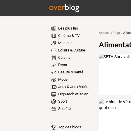
Les plus lus
Alime
Accueil
»
Tags
»
Cinéma & TV
Alimenta
Musique
Loisirs & Culture
Cuisine
Déco
Beauté & santé
Mode
Jeux & Jeux Vidéo
High-tech et sciences
Sport
Société
Top des blogs