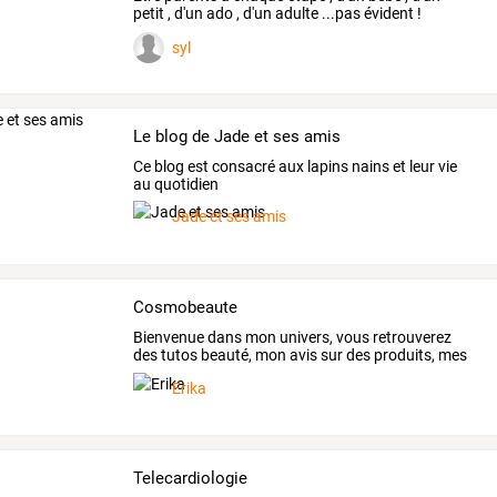
petit
,
d'un
ado
,
d'un
adulte
...pas
évident
!
Lorsqu'on
a
…
syl
Le blog de Jade et ses amis
Ce blog est consacré aux lapins nains et leur vie
au quotidien
Jade et ses amis
Cosmobeaute
Bienvenue
dans
mon
univers,
vous
retrouverez
des
tutos
beauté,
mon
avis
sur
des
produits,
mes
coups
…
Erika
Telecardiologie