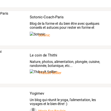
Sotonic-Coach-Paris
Blog
de
la
forme
et
du
bien
être
avec
quelques
conseils
et
astuces
pour
rester
en
forme
et
prendre
…
Sotonic
Le coin de Thithi
Nature, photos, alimentation, plongée, cuisine,
randonnée, botanique, etc...
Thibault Seillier
Yogimev
Un blog qui réunit le yoga, l'alimentation, les
voyages et le bien-être! :)