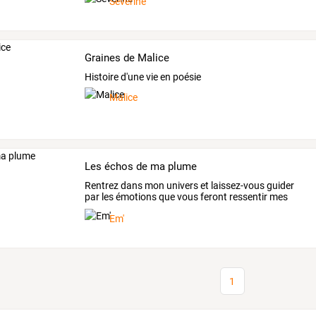
Séverine
Graines de Malice
Histoire d'une vie en poésie
Malice
Les échos de ma plume
Rentrez
dans
mon
univers
et
laissez-vous
guider
par
les
émotions
que
vous
feront
ressentir
mes
écrits.
Je
…
Em'
1