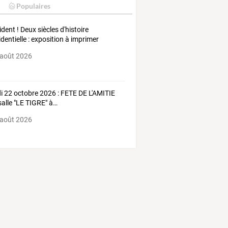
Populaires
ident ! Deux siècles d'histoire
identielle : exposition à imprimer
 août 2026
i
22
octobre
2026
:
FETE
DE
L'AMITIE
alle
"LE
TIGRE"
à
…
 août 2026