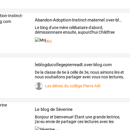
Abandon-Adoption-Instinct-maternel.over-blog.com
Le
blog
d'une
mère
célibataire
d'abord,
démissionnaire
ensuite,
aujourd'hui
Childfree
(libre
…
Moi
leblogducollegepierreadt.over-blog.com
De
la
classe
de
6e
à
celle
de
3e,
nous
aimons
lire
et
nous
souhaitons
partager
avec
vous
nos
lectures,
…
Les élèves du collège Pierre Adt
Le blog de Séverine
Bonjour
et
bienvenue!
Étant
une
grande
lectrice,
j'ai
eu
envie
de
partager
ces
lectures
avec
les
visiteurs
…