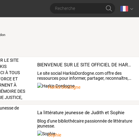
don
BIENVENUE SUR LE SITE OFFICIEL DE HARKIS DORDOGNE. MERCI À TOUS CEUX QUI, AVEC FORCE ET DIGNITÉ, S’ACHARNENT À PERPÉTUER LA MÉMOIRE DES HARKIS, POUR QUE JUSTICE, RESPECT ET HISTOIRE NE SOIENT JAMAIS OUBLIÉS.
Le
site
social
HarkisDordogne.com
offre
des
ressources
pour
informer,
partager,
reconnaître,
…
Harkis Dordogne
La littérature jeunesse de Judith et Sophie
Blog d'une bibliothécaire passionnée de littérature
jeunesse.
Sophie