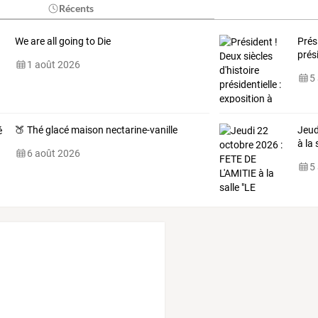
Récents
We are all going to Die
Prés
prés
1 août 2026
5
🍑 Thé glacé maison nectarine-vanille
Jeud
à
la
s
6 août 2026
5