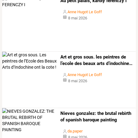
Au petit palais, karoly ferenczy i
Anne Hugot Le Goff
8 mai 2026
Art
et
gros
sous.
les
peintres
de
l’ecole
des
beaux
arts
d’indochine
…
Anne Hugot Le Goff
8 mai 2026
Nieves gonzalez: the brutal rebirth
of spanish baroque painting
da.paper
8 mai 2026