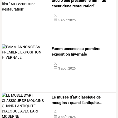
Studio one présente le film " au
coeur d'une restauration"
5 août 2026
Famm annonce sa première
exposition hivernale
3 août 2026
Le
musee
d’art
classique
de
mougins
:
quand
l’antiquite
…
3 août 2026