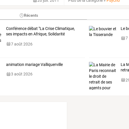
20 juil. 2011
Plus de la catégorie
»
Psycho
Récents
Conférence débat "La Crise Climatique,
Le b
ses impacts en Afrique, Solidarité
7
internationale"
7 août 2026
animation mariage Valliquerville
La M
retr
3 août 2026
cani
29