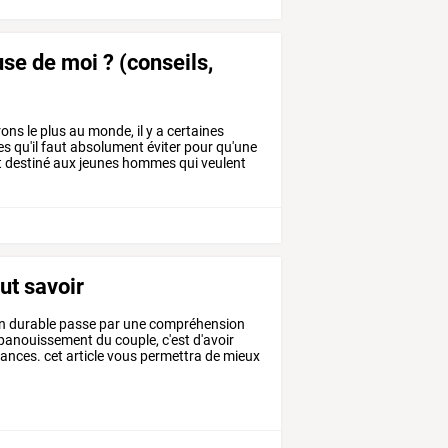
se de moi ? (conseils,
rons
le
plus
au
monde,
il
y
a
certaines
es
qu'il
faut
absolument
éviter
pour
qu'une
t
destiné
aux
jeunes
hommes
qui
veulent
ut savoir
on
durable
passe
par
une
compréhension
épanouissement
du
couple,
c'est
d'avoir
ances.
cet
article
vous
permettra
de
mieux