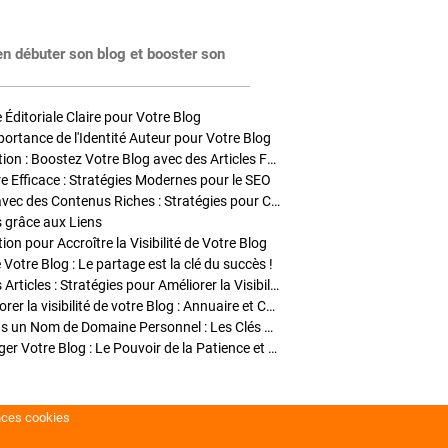
en débuter son blog et booster son
Éditoriale Claire pour Votre Blog
portance de l'Identité Auteur pour Votre Blog
Stratégies de Publication : Boostez Votre Blog avec des Articles Fréquents et Exclusifs
tre Efficace : Stratégies Modernes pour le SEO
Enrichir Vos Articles avec des Contenus Riches : Stratégies pour Captiver et Optimiser
s grâce aux Liens
on pour Accroître la Visibilité de Votre Blog
 Votre Blog : Le partage est la clé du succès !
Optimisation SEO des Articles : Stratégies pour Améliorer la Visibilité de Votre Blog
Stratégies pour améliorer la visibilité de votre Blog : Annuaire et Collaborations
Pourquoi Investir dans un Nom de Domaine Personnel : Les Clés de la Réussite de Votre Blog
Comment Faire Émerger Votre Blog : Le Pouvoir de la Patience et de la Persévérance
nces cookies