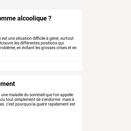
omme alcoolique ?
e
est
une
situation
difficile
à
gérer,
surtout
couvrir
les
différentes
positions
qui
roblème,
en
évitant
les
grosses
crises
et
en
lement
r
une
maladie
du
sommeil
que
l'on
appelle
ou
tout
simplement
de
s'endormir.
mais
à
es.
c'est
pourquoi
la
guérir
rapidement
est