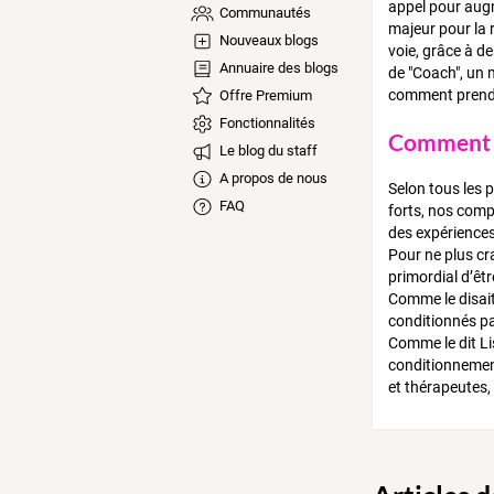
appel pour aug
Communautés
majeur pour la 
Nouveaux blogs
voie, grâce à d
Annuaire des blogs
de "Coach", un 
comment prendr
Offre Premium
Fonctionnalités
Comment t
Le blog du staff
A propos de nous
Selon tous les 
FAQ
forts, nos compé
des expériences 
Pour ne plus cra
primordial d’êt
Comme le disait
conditionnés par
Comme le dit Lis
conditionnement
et thérapeutes,