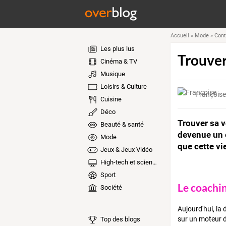
Accueil
»
Mode
»
Cont
Les plus lus
Trouver 
Cinéma & TV
Musique
Loisirs & Culture
Françoise
Cuisine
Déco
Trouver sa v
Beauté & santé
devenue un o
Mode
que cette vi
Jeux & Jeux Vidéo
High-tech et sciences
Sport
Le coachi
Société
Aujourd'hui, la
sur un moteur d
Top des blogs