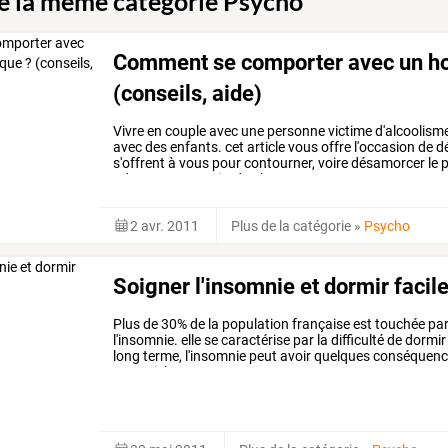
de la même catégorie Psycho
Comment se comporter avec un h
(conseils, aide)
Vivre
en
couple
avec
une
personne
victime
d'alcoolism
avec
des
enfants.
cet
article
vous
offre
l'occasion
de
dé
s'offrent
à
vous
pour
contourner,
voire
désamorcer
le
p
adoptant
une
attitude
plus
…
2 avr. 2011
Plus de la catégorie
»
Psycho
Soigner l'insomnie et dormir faci
Plus
de
30%
de
la
population
française
est
touchée
pa
l'insomnie.
elle
se
caractérise
par
la
difficulté
de
dormir
long
terme,
l'insomnie
peut
avoir
quelques
conséquenc
essentiel.
…