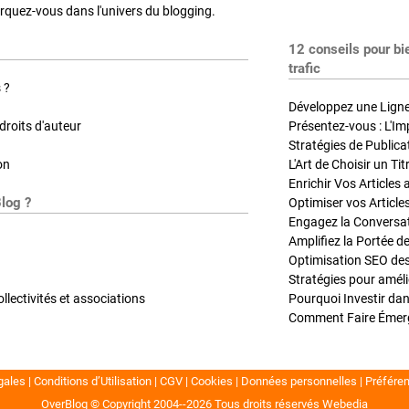
quez-vous dans l'univers du blogging.
12 conseils pour bi
trafic
 ?
Développez une Ligne 
roits d'auteur
Présentez-vous : L'Im
on
L'Art de Choisir un Ti
Blog ?
Optimiser vos Article
Engagez la Conversati
Amplifiez la Portée de
ollectivités et associations
gales
Conditions d’Utilisation
CGV
Cookies
Données personnelles
Préfére
OverBlog © Copyright 2004--2026
Tous droits réservés
Webedia