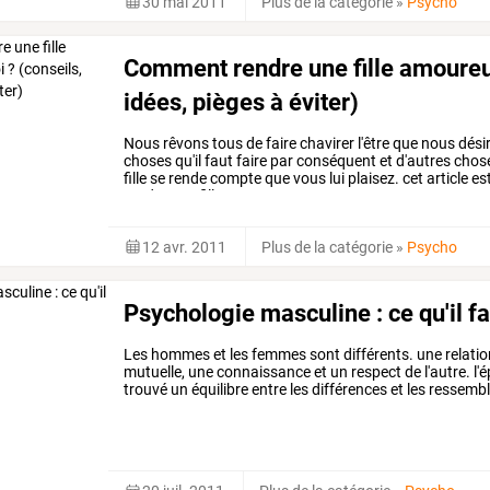
30 mai 2011
Plus de la catégorie
»
Psycho
Comment rendre une fille amoureu
idées, pièges à éviter)
Nous
rêvons
tous
de
faire
chavirer
l'être
que
nous
dési
choses
qu'il
faut
faire
par
conséquent
et
d'autres
chos
fille
se
rende
compte
que
vous
lui
plaisez.
cet
article
es
rendre
une
fille
amoureuse,
…
12 avr. 2011
Plus de la catégorie
»
Psycho
Psychologie masculine : ce qu'il fa
Les
hommes
et
les
femmes
sont
différents.
une
relati
mutuelle,
une
connaissance
et
un
respect
de
l'autre.
l'
trouvé
un
équilibre
entre
les
différences
et
les
ressembl
comprendre
votre
homme
…