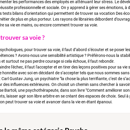
menter les performances des employés en atténuant leur stress. Le déve
réussite professionnelle et sociale. On y apprend à gérer ses émotions, à
es tests bilans d'orientation qui permettent de trouver sa vocation Des éc
métier de plus en plus porteur. Les rayons de librairies débordent d’ouvrag
e sa vie en mains, ou encore comment trouver sa voie.
rouver sa voie ?
psychologues, pour trouver sa voie, il faut d’abord s’écouter et se poser 
tences ? Avons-nous une sensibilité artistique ? Préférons-nous la stabilité 
et surtout ne pas perdre courage si cela échoue, il faut rebondir.
indre l'échec, il faut l'accepter et en tirer des leçons positives pour sa vie 
re honnête avec soi en décidant de s’accepter tels que nous sommes sans e
 Carl Gustav Jung, un psychiatre "la chose la plus terrifiante, c’est de s
 des influences extérieures. On choisit un chemin sans chercher à savoir s
e Bartoli, une psychothérapeute, dans son livre "Comment améliorer son des
s, laisser agir son libre arbitre en se créant des espaces de choix. Seul à
 on peut trouver sa voie et avancer dans la vie en étant épanoui.