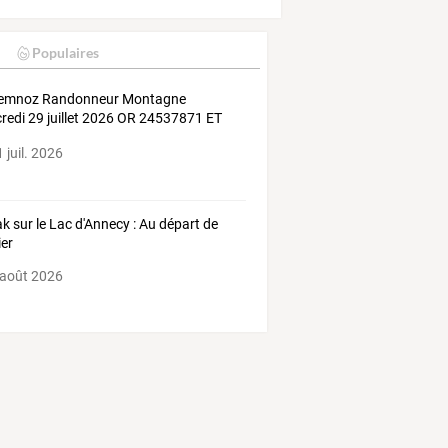
Populaires
emnoz
Randonneur
Montagne
redi
29
juillet
2026
OR
24537871
ET
 juil. 2026
k sur le Lac d'Annecy : Au départ de
ier
 août 2026