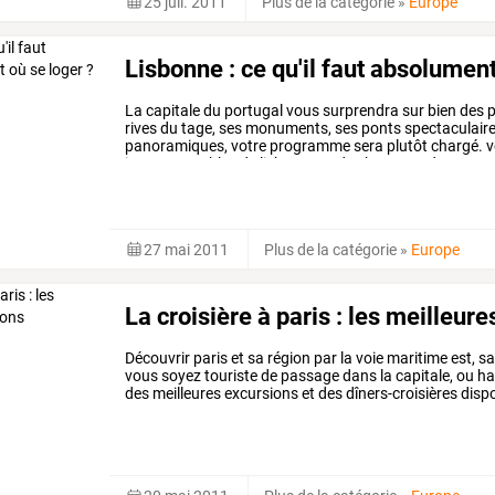
25 juil. 2011
Plus de la catégorie
»
Europe
Lisbonne : ce qu'il faut absolument
La
capitale
du
portugal
vous
surprendra
sur
bien
des
p
rives
du
tage,
ses
monuments,
ses
ponts
spectaculaire
panoramiques,
votre
programme
sera
plutôt
chargé.
v
incontournables
de
lisbonne
et
des
bonnes
adresses
…
27 mai 2011
Plus de la catégorie
»
Europe
La croisière à paris : les meilleur
Découvrir paris et sa région par la voie maritime est,
vous soyez touriste de passage dans la capitale, ou habi
des meilleures excursions et des dîners-croisières disp