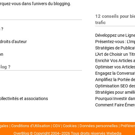
quez-vous dans l'univers du blogging.
12 conseils pour bi
trafic
 ?
Développez une Ligne 
roits d'auteur
Présentez-vous : L'Im
on
L'Art de Choisir un Ti
Blog ?
Optimiser vos Article
Engagez la Conversati
Amplifiez la Portée de
ollectivités et associations
gales
Conditions d’Utilisation
CGV
Cookies
Données personnelles
Préfére
OverBlog © Copyright 2004--2026
Tous droits réservés
Webedia