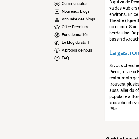
B qui va de Pess
Communautés
va des Aubiers 
Nouveaux blogs
environs. En ce 
Annuaire des blogs
Théâtre (ligne B
ou encore Saint
Offre Premium
bordelaise. De p
Fonctionnalités
bassin d’Arcac
Le blog du staff
A propos de nous
La gastro
FAQ
Si vous cherchez
Pierre, le vieux
restaurants gast
trouvent plusie
aussi aller du c
populaire à Bor
vous cherchez de
fête.