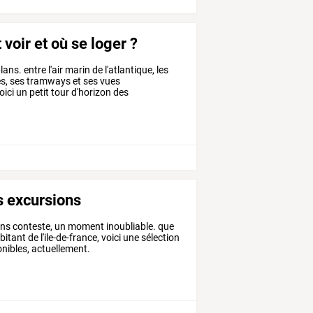
 voir et où se loger ?
lans.
entre
l'air
marin
de
l'atlantique,
les
s,
ses
tramways
et
ses
vues
oici
un
petit
tour
d'horizon
des
es excursions
 sans conteste, un moment inoubliable. que
tant de l'ile-de-france, voici une sélection
onibles, actuellement.