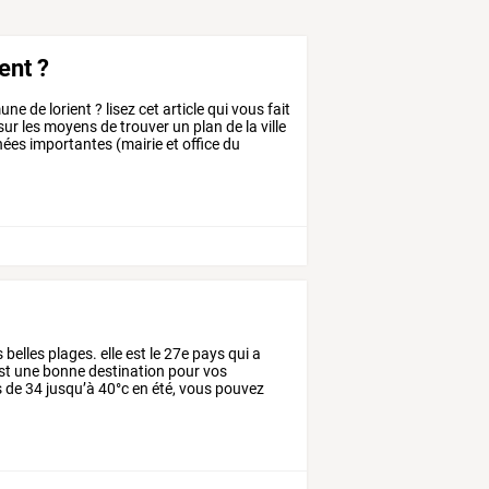
ent ?
 de lorient ? lisez cet article qui vous fait
sur les moyens de trouver un plan de la ville
nées importantes (mairie et office du
s
belles
plages.
elle
est
le
27e
pays
qui
a
st
une
bonne
destination
pour
vos
s
de
34
jusqu’à
40°c
en
été,
vous
pouvez