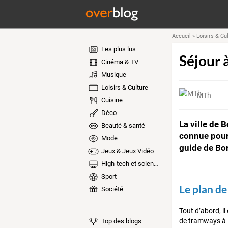
Accueil
»
Loisirs & Cu
Les plus lus
Séjour 
Cinéma & TV
Musique
Loisirs & Culture
MTh
Cuisine
Déco
La ville de 
Beauté & santé
connue pour 
Mode
guide de Bor
Jeux & Jeux Vidéo
High-tech et sciences
Sport
Le plan de 
Société
Tout d’abord, il
de tramways à B
Top des blogs