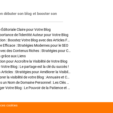
en débuter son blog et booster son
Éditoriale Claire pour Votre Blog
portance de l'Identité Auteur pour Votre Blog
Stratégies de Publication : Boostez Votre Blog avec des Articles Fréquents et Exclusifs
tre Efficace : Stratégies Modernes pour le SEO
Enrichir Vos Articles avec des Contenus Riches : Stratégies pour Captiver et Optimiser
s grâce aux Liens
on pour Accroître la Visibilité de Votre Blog
 Votre Blog : Le partage est la clé du succès !
Optimisation SEO des Articles : Stratégies pour Améliorer la Visibilité de Votre Blog
Stratégies pour améliorer la visibilité de votre Blog : Annuaire et Collaborations
Pourquoi Investir dans un Nom de Domaine Personnel : Les Clés de la Réussite de Votre Blog
Comment Faire Émerger Votre Blog : Le Pouvoir de la Patience et de la Persévérance
nces cookies