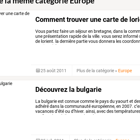
de la même catégorie Europe
Comment trouver une carte de lori
Vous partez faire un séjour en bretagne, dans la commune
une présentation rapide de la ville. vous serez informé 
de lorient. la dernière partie vous donnera les coordon
tourisme) à noter.
25 août 2011
Plus de la catégorie
»
Europe
Découvrez la bulgarie
La
bulgarie
est
connue
comme
le
pays
du
yaourt
et
de
adhéré
dans
la
communauté
européenne,
en
2007.
c’e
vacances
d’été
ou
d’hiver.
ainsi,
avec
des
température
profiter
du
soleil
sur
une
des
plages
…