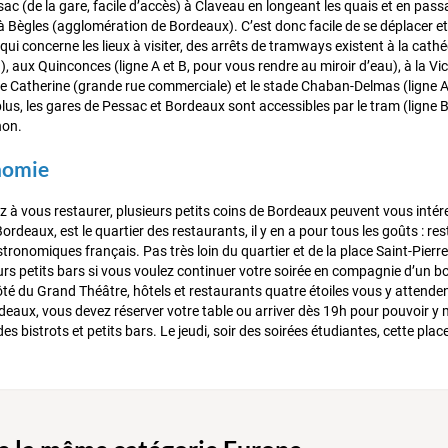
ac (de la gare, facile d’accès) à Claveau en longeant les quais et en passa
à Bègles (agglomération de Bordeaux). C’est donc facile de se déplacer et 
qui concerne les lieux à visiter, des arrêts de tramways existent à la cat
), aux Quinconces (ligne A et B, pour vous rendre au miroir d’eau), à la Vi
e Catherine (grande rue commerciale) et le stade Chaban-Delmas (ligne A) 
lus, les gares de Pessac et Bordeaux sont accessibles par le tram (ligne B
hon.
nomie
 à vous restaurer, plusieurs petits coins de Bordeaux peuvent vous intéress
 Bordeaux, est le quartier des restaurants, il y en a pour tous les goûts : r
ronomiques français. Pas très loin du quartier et de la place Saint-Pierre
urs petits bars si vous voulez continuer votre soirée en compagnie d’un bo
ôté du Grand Théâtre, hôtels et restaurants quatre étoiles vous y attenden
deaux, vous devez réserver votre table ou arriver dès 19h pour pouvoir y m
s bistrots et petits bars. Le jeudi, soir des soirées étudiantes, cette place