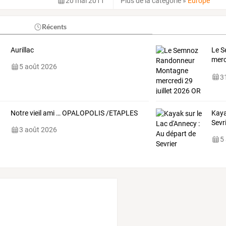
20 mai 2011
Plus de la catégorie
»
Europe
Récents
Aurillac
Le
S
merc
5 août 2026
OR
…
31
Notre vieil ami … OPALOPOLIS /ETAPLES
Kaya
Sevr
3 août 2026
5