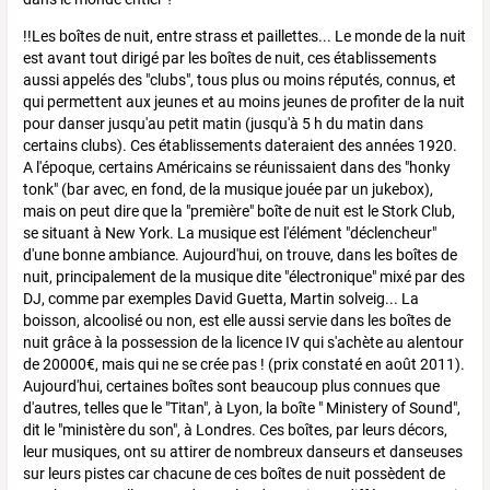
!!Les boîtes de nuit, entre strass et paillettes... Le monde de la nuit
est avant tout dirigé par les boîtes de nuit, ces établissements
aussi appelés des "clubs", tous plus ou moins réputés, connus, et
qui permettent aux jeunes et au moins jeunes de profiter de la nuit
pour danser jusqu'au petit matin (jusqu'à 5 h du matin dans
certains clubs). Ces établissements dateraient des années 1920.
A l'époque, certains Américains se réunissaient dans des "honky
tonk" (bar avec, en fond, de la musique jouée par un jukebox),
mais on peut dire que la "première" boîte de nuit est le Stork Club,
se situant à New York. La musique est l'élément "déclencheur"
d'une bonne ambiance. Aujourd'hui, on trouve, dans les boîtes de
nuit, principalement de la musique dite "électronique" mixé par des
DJ, comme par exemples David Guetta, Martin solveig... La
boisson, alcoolisé ou non, est elle aussi servie dans les boîtes de
nuit grâce à la possession de la licence IV qui s'achète au alentour
de 20000€, mais qui ne se crée pas ! (prix constaté en août 2011).
Aujourd'hui, certaines boîtes sont beaucoup plus connues que
d'autres, telles que le "Titan", à Lyon, la boîte " Ministery of Sound",
dit le "ministère du son", à Londres. Ces boîtes, par leurs décors,
leur musiques, ont su attirer de nombreux danseurs et danseuses
sur leurs pistes car chacune de ces boîtes de nuit possèdent de