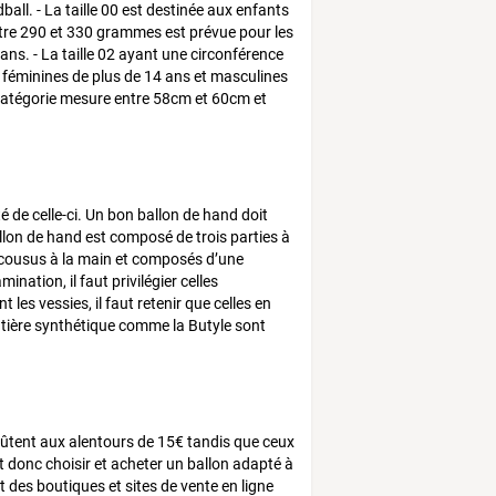
ball. - La taille 00 est destinée aux enfants
ntre 290 et 330 grammes est prévue pour les
ns. - La taille 02 ayant une circonférence
féminines de plus de 14 ans et masculines
te catégorie mesure entre 58cm et 60cm et
 de celle-ci. Un bon ballon de hand doit
 ballon de hand est composé de trois parties à
x cousus à la main et composés d’une
nation, il faut privilégier celles
es vessies, il faut retenir que celles en
matière synthétique comme la Butyle sont
oûtent aux alentours de 15€ tandis que ceux
ut donc choisir et acheter un ballon adapté à
 des boutiques et sites de vente en ligne