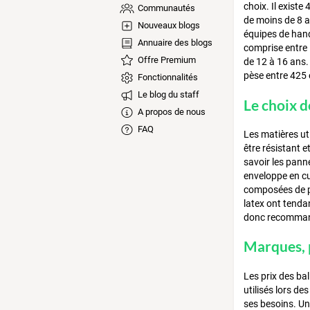
choix. Il existe
Communautés
de moins de 8 a
Nouveaux blogs
équipes de hand
Annuaire des blogs
comprise entre
Offre Premium
de 12 à 16 ans. 
pèse entre 425
Fonctionnalités
Le blog du staff
Le choix d
A propos de nous
FAQ
Les matières ut
être résistant e
savoir les pann
enveloppe en cui
composées de po
latex ont tenda
donc recomma
Marques, 
Les prix des ba
utilisés lors de
ses besoins. Un