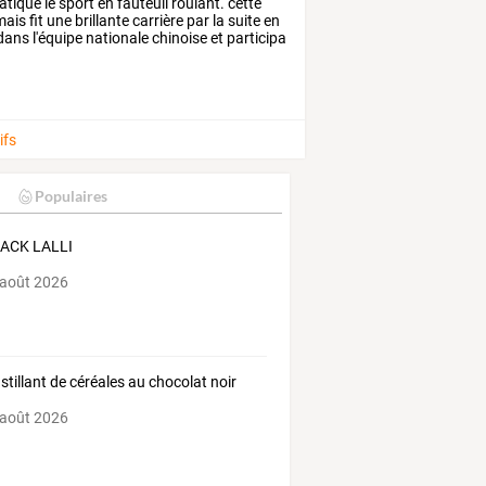
atique
le
sport
en
fauteuil
roulant.
cette
ais
fit
une
brillante
carrière
par
la
suite
en
dans
l'équipe
nationale
chinoise
et
participa
ifs
Populaires
JACK LALLI
 août 2026
stillant de céréales au chocolat noir
 août 2026