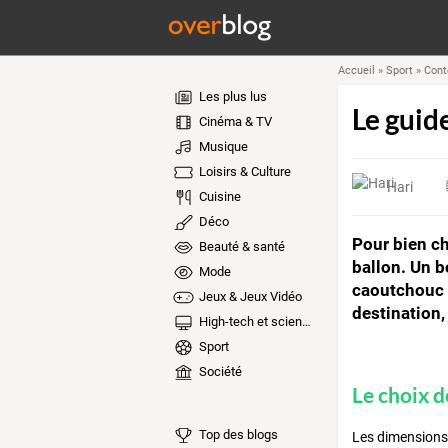
Accueil
»
Sport
»
Cont
Les plus lus
Le guid
Cinéma & TV
Musique
Loisirs & Culture
Hari
Cuisine
Déco
Pour bien ch
Beauté & santé
ballon. Un bo
Mode
caoutchouc a
Jeux & Jeux Vidéo
destination,
High-tech et sciences
Sport
Société
Le choix de
Top des blogs
Les dimensions 