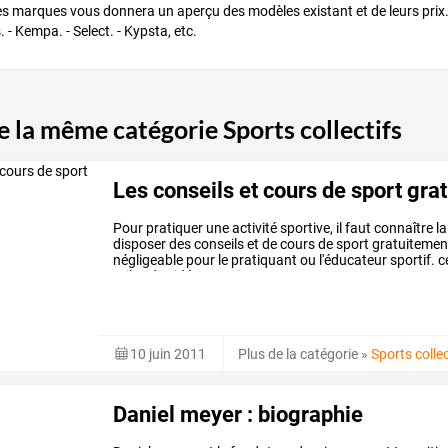
s marques vous donnera un aperçu des modèles existant et de leurs prix.
. - Kempa. - Select. - Kypsta, etc.
e la même catégorie Sports collectifs
Les conseils et cours de sport grat
Pour
pratiquer
une
activité
sportive,
il
faut
connaître
la
disposer
des
conseils
et
de
cours
de
sport
gratuitemen
négligeable
pour
le
pratiquant
ou
l'éducateur
sportif.
c
utiles
de
vidéo
gratuite
aux
…
10 juin 2011
Plus de la catégorie
»
Sports collec
Daniel meyer : biographie