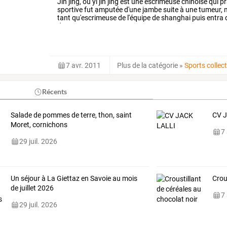
Jin
jing,
ou
yi
jin
jing
est
une
escrimeuse
chinoise
qui
pr
sportive
fut
amputée
d'une
jambe
suite
à
une
tumeur,
m
tant
qu'escrimeuse
de
l'équipe
de
shanghai
puis
entra
donc
aux
…
7 avr. 2011
Plus de la catégorie
»
Sports collect
Récents
Salade de pommes de terre, thon, saint
CV 
Moret, cornichons
7
29 juil. 2026
Un séjour à La Giettaz en Savoie au mois
Crou
de juillet 2026
7
29 juil. 2026