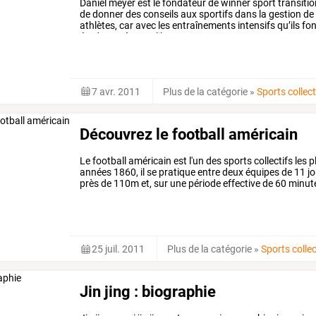
Daniel
meyer
est
le
fondateur
de
winner
sport
transitio
de
donner
des
conseils
aux
sportifs
dans
la
gestion
de
athlètes,
car
avec
les
entraînements
intensifs
qu’ils
fon
études
ou
à
ce
qu’ils
…
7 avr. 2011
Plus de la catégorie
»
Sports collect
Découvrez le football américain
Le
football
américain
est
l'un
des
sports
collectifs
les
p
années
1860,
il
se
pratique
entre
deux
équipes
de
11
jo
près
de
110m
et,
sur
une
période
effective
de
60
minut
monde
et
notamment
en
…
25 juil. 2011
Plus de la catégorie
»
Sports collec
Jin jing : biographie