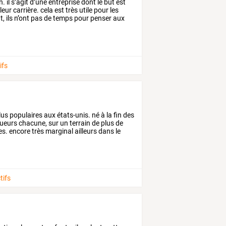
n.
il
s’agit
d’une
entreprise
dont
le
but
est
leur
carrière.
cela
est
très
utile
pour
les
t,
ils
n’ont
pas
de
temps
pour
penser
aux
ifs
lus
populaires
aux
états-unis.
né
à
la
fin
des
ueurs
chacune,
sur
un
terrain
de
plus
de
es.
encore
très
marginal
ailleurs
dans
le
tifs