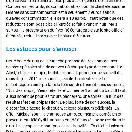
club se veut d'être ainsi au plus près des exigences de sa clientèle.
Concernant les tarifs, ils sont abordables pour la clientèle puisque
l'entrée sans consommation est à seulement 7 euros, tandis
qu'avec consommation, elle sera à 10 euros. Il faut noter que des
réductions sont possibles si l'entrée se fait avant minuit. Mais
surtout, la présentation du flyer (téléchargeable sur le site officiel)
à l'entrée, réduit le prix de cette place à 5 euros.
Les astuces pour s'amuser
Cette boite de nuit de la Manche propose de très nombreuses
soirées spéciales afin de convenir à chaque type de personnalité.
Ainsi, à titre d'exemple, le club proposait pour chaque samedi du
mois de juin 2011 une soirée spéciale. La clientèle de la
discothèque a ainsi pu faire la fête sur des thématiques comme la
"Nuit des loups", "Viens fêter l'été" ou même "La nuit du bac". Il faut
aussi noter que pour les futurs bacheliers, une soirée "La nuit des
résultats" est en préparation. De plus, forte de son succès, la
discothèque accueille chaque weekend plusieurs célébrités. En
effet, Mickaël Youn, la chanteuse Zaho, ou même le comédien et
présentateur télé Cyril Hanouna ont déjà passé une soirée dans le
club. Les peoples ne sont pas les seuls invités. En effet, plusieurs
DJ de renommée sont déjà venu mixer leurs sons dans la célèbre