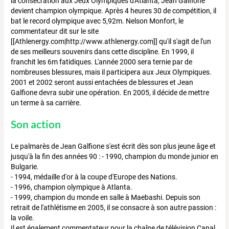
la consécration aux Jeux Olympiques d'Atlanta, Jean Galfione
devient champion olympique. Après 4 heures 30 de compétition, il
bat le record olympique avec 5,92m. Nelson Monfort, le
commentateur dit sur le site
[[Athlenergy.com|http://www.athlenergy.com]] qu'il s'agit de l'un
de ses meilleurs souvenirs dans cette discipline. En 1999, il
franchit les 6m fatidiques. L'année 2000 sera ternie par de
nombreuses blessures, mais il participera aux Jeux Olympiques.
2001 et 2002 seront aussi entachées de blessures et Jean
Galfione devra subir une opération. En 2005, il décide de mettre
un terme à sa carrière.
Son action
Le palmarès de Jean Galfione s'est écrit dès son plus jeune âge et
jusqu'à la fin des années 90 : - 1990, champion du monde junior en
Bulgarie.
- 1994, médaille d'or à la coupe d'Europe des Nations.
- 1996, champion olympique à Atlanta.
- 1999, champion du monde en salle à Maebashi. Depuis son
retrait de l'athlétisme en 2005, il se consacre à son autre passion :
la voile.
Il est également commentateur pour la chaîne de télévision Canal