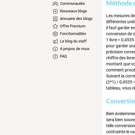
Méthode d
Communautés
Nouveaux blogs
Les mesures de 
Annuaire des blogs
différentes uni
Offre Premium
il faut garder en
Fonctionnalités
conversion de 
1 livre = 0,453
Le blog du staff
pour garder une
A propos de nous
précision corre
FAQ
chiffre des liv
montant que vous
comment procéd
Suivant la corre
(2*1) / 0,4535 =
tableau, vous o
Convertis
Bien évidemment,
sera bien souve
telle conversio
contrainte le ca