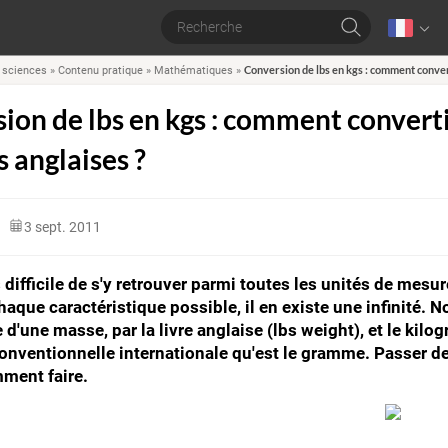
Conversion de lbs en kgs : comment conver
 sciences
»
Contenu pratique
»
Mathématiques
»
ion de lbs en kgs : comment convertir
 anglaises ?
3 sept. 2011
is difficile de s'y retrouver parmi toutes les unités de me
chaque caractéristique possible, il en existe une infinité. 
 d'une masse, par la livre anglaise (lbs weight), et le kilog
nventionnelle internationale qu'est le gramme. Passer de l'
mment faire.