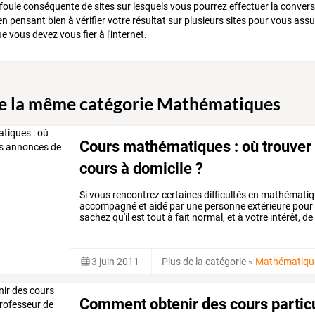
foule conséquente de sites sur lesquels vous pourrez effectuer la conversi
n pensant bien à vérifier votre résultat sur plusieurs sites pour vous assure
e vous devez vous fier à l'internet.
de la même catégorie Mathématiques
Cours mathématiques : où trouver
cours à domicile ?
Si
vous
rencontrez
certaines
difficultés
en
mathématiq
accompagné
et
aidé
par
une
personne
extérieure
pour
sachez
qu'il
est
tout
à
fait
normal,
et
à
votre
intérêt,
de
vous
…
3 juin 2011
Plus de la catégorie
»
Mathématiqu
Comment obtenir des cours particu