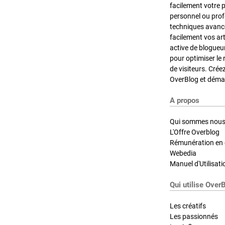
facilement votre 
personnel ou pro
techniques avancé
facilement vos ar
active de blogueu
pour optimiser le 
de visiteurs. Crée
OverBlog et démar
A propos
Qui sommes nous
L'Offre Overblog
Rémunération en d
Webedia
Manuel d'Utilisati
Qui utilise Over
Les créatifs
Les passionnés