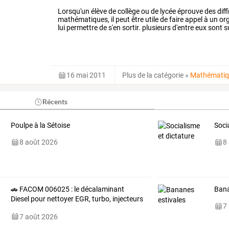
Lorsqu'un élève de collège ou de lycée éprouve des dif
mathématiques, il peut être utile de faire appel à un
lui permettre de s'en sortir. plusieurs d'entre eux sont
l'élève.
16 mai 2011
Plus de la catégorie
»
Mathématiq
Récents
Poulpe à la Sétoise
Soci
8 août 2026
8
🚗 FACOM 006025 : le décalaminant
Bana
Diesel pour nettoyer EGR, turbo, injecteurs
7
et FAP
7 août 2026