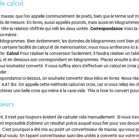
e calcul
masse, que l'on appelle communément de poids, bien que le terme soit ma
tés de mesure. En livres, aussi appelés pounds, mais aussi en kilogrammes
 tête la relation chiffrée qui relit les deux unités.
Correspondance
Voici la 
soi-même :
5 kilogrammes. Bien évidemment, les données de kilogrammes vont bien pl
 certaine facilité de calcul et de mémorisation, nous nous arrêterons ici à
cte.
Calcul
Pour réaliser la conversion facilement, il faudra réaliser un tab
res, et en dessous son correspondant en kilogrammes. Placez ensuite à droi
 souhaitez convertir. Il vous suffira alors d'effectuer un calcul en croix p
er :
spondance ci-dessus, on souhaite convertir deux kilos en livres. Nous réal
 4,41 lbs. On appelle cette méthode calcul en croix, car si vous reliez les ch
btenez une belle croix qui mène à la case vide. This is how to convert pou
seurs
 il n'est pas toujours évident de calculer cela manuellement. Si vous n'av
nt impossible d'obtenir un résultat précis auquel vous fier pour vos docu
n. C'est pourquoi a été mis au point un convertisseur de masse, qui vous 
lcul voulu. En tapant convertisseur suivi des unités à convertir sur votre