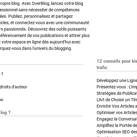
propre blog. Avec OverBlog, lancez votre blog
fessionnel sans nécessiter de compétences
es. Publiez, personnalisez et partagez
ticles, et connectez-vous avec une communauté
rs passionnés. Découvrez des outils puissants
référencement de vos publications et attirer plus
z votre espace en ligne dès aujourd'hui avec
quez-vous dans l'univers du blogging.
12 conseils pour bi
trafic
 ?
Développez une Ligne 
roits d'auteur
Présentez-vous : L'Im
on
L'Art de Choisir un Ti
Blog ?
Optimiser vos Article
Engagez la Conversati
Amplifiez la Portée de