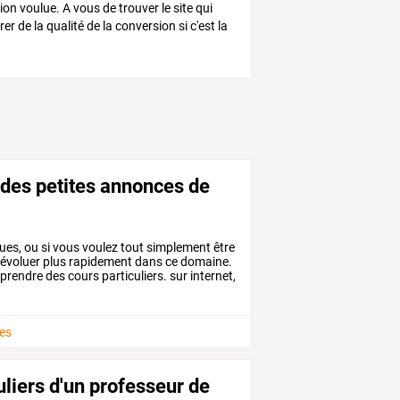
on voulue. A vous de trouver le site qui
r de la qualité de la conversion si c'est la
 des petites annonces de
ues,
ou
si
vous
voulez
tout
simplement
être
évoluer
plus
rapidement
dans
ce
domaine.
prendre
des
cours
particuliers.
sur
internet,
es
liers d'un professeur de