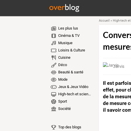
Accueil
»
High-tech et
Les plus lus
Convers
Cinéma & TV
Musique
mesures
Loisirs & Culture
Cuisine
Déco
Jarvis
Beauté & santé
Mode
Il est parfo
Jeux & Jeux Vidéo
effet, pour 
High-tech et sciences
de la mesure
Sport
de mesure co
Société
il savoir co
Top des blogs