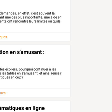
demandés.
en
effet,
c'est
souvent
la
ant
une
des
plus
importante.
une
aide
en
ents
ont
rencontré
leurs
limites
ou
qu'ils
ques
tion en s'amusant :
es écoliers. pourquoi continuer à les
 les tables en s'amusant, et ainsi réussir
iques en ce2 ?
ues
ématiques en ligne