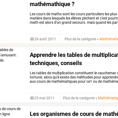
mathémathique ?
Les
cours
de
maths
sont
les
cours
particuliers
les
plus
matière
dans
lesquels
les
élèves
pèchent
et
c'est
pourt
math
est
alors
d'un
grand
secours.
mais
quand
les
par
n'ont
plus
le
temps,
vers
qui
se
…
28 août 2011
Plus de la catégorie
»
Mathémati
Apprendre les tables de multiplica
techniques, conseils
Les tables de multiplication constituent le cauchemar d
torturer, alors qu'il existe des méthodes pour apprendre
aux cours de mathématiques pour ce1 ou de mathémat
25 mai 2011
Plus de la catégorie
»
Mathématiq
Les organismes de cours de math