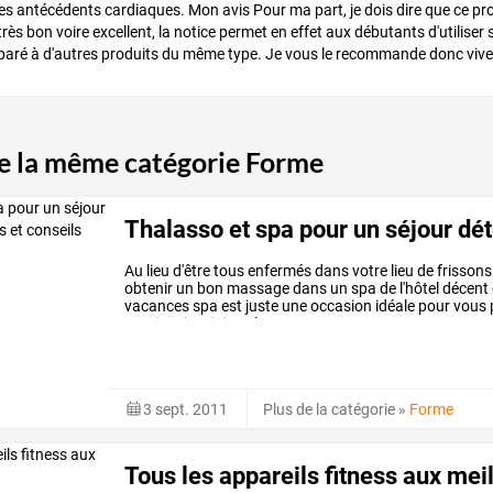
des antécédents cardiaques. Mon avis Pour ma part, je dois dire que ce prod
 très bon voire excellent, la notice permet en effet aux débutants d'utilise
aré à d'autres produits du même type. Je vous le recommande donc vivem
de la même catégorie Forme
Thalasso et spa pour un séjour dét
Au
lieu
d'être
tous
enfermés
dans
votre
lieu
de
frissons
obtenir
un
bon
massage
dans
un
spa
de
l'hôtel
décent
vacances
spa
est
juste
une
occasion
idéale
pour
vous
et
rajeuni.
voici
quelques
…
3 sept. 2011
Plus de la catégorie
»
Forme
Tous les appareils fitness aux meil