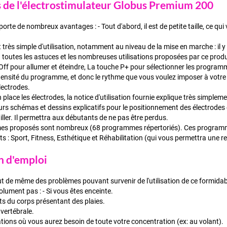
 de l'électrostimulateur Globus Premium 200
orte de nombreux avantages : - Tout d'abord, il est de petite taille, ce qu
est très simple d'utilisation, notamment au niveau de la mise en marche : il 
 toutes les astuces et les nombreuses utilisations proposées par ce produi
Off pour allumer et éteindre, La touche P+ pour sélectionner les program
intensité du programme, et donc le rythme que vous voulez imposer à votre 
lectrodes.
 place les électrodes, la notice d'utilisation fournie explique très simplement
urs schémas et dessins explicatifs pour le positionnement des électrodes 
iller. Il permettra aux débutants de ne pas être perdus.
es proposés sont nombreux (68 programmes répertoriés). Ces programme
ts : Sport, Fitness, Esthétique et Réhabilitation (qui vous permettra une 
n d'emploi
t de même des problèmes pouvant survenir de l'utilisation de ce formidab
solument pas : - Si vous êtes enceinte.
its du corps présentant des plaies.
 vertébrale.
ations où vous aurez besoin de toute votre concentration (ex: au volant).