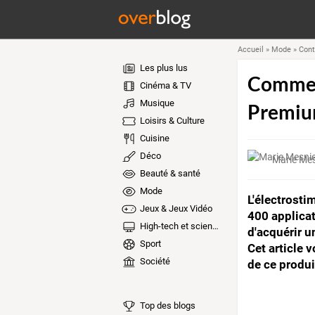
Accueil
»
Mode
»
Cont
Les plus lus
Comment
Cinéma & TV
Musique
Premiu
Loisirs & Culture
Cuisine
Déco
Marie Mes
Beauté & santé
Mode
L'électrosti
Jeux & Jeux Vidéo
400 applica
High-tech et sciences
d'acquérir u
Sport
Cet article 
Société
de ce produi
Top des blogs