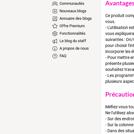
Avantages
Communautés
Nouveaux blogs
Ce
produit comp
Annuaire des blogs
vous.
Offre Premium
- L'utilisation 
Fonctionnalités
vous expliquera
suivantes : On/
Le blog du staff
pour choisir l'
A propos de nous
incorporer les é
FAQ
- Pour mettre en
présente plusie
souhaitez trava
- Les programm
plusieurs aspec
Précautio
Méfiez-vous tou
Ne l'utilisez ab
- Sur des endro
- Sur la colonne
- Dans des situ