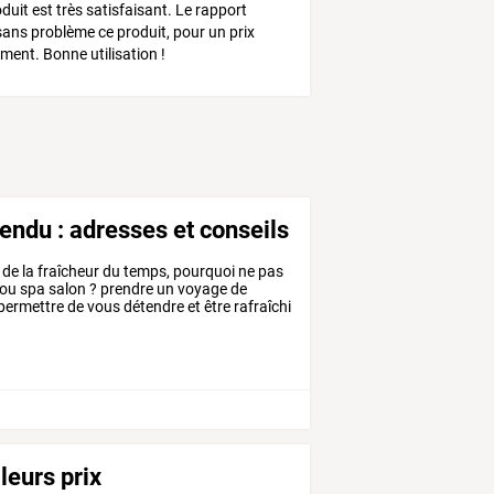
uit est très satisfaisant. Le rapport
r sans problème ce produit, pour un prix
ent. Bonne utilisation !
endu : adresses et conseils
de
la
fraîcheur
du
temps,
pourquoi
ne
pas
ou
spa
salon
?
prendre
un
voyage
de
permettre
de
vous
détendre
et
être
rafraîchi
leurs prix