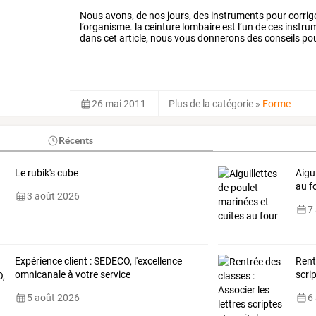
Nous avons, de nos jours, des instruments pour corrig
l’organisme. la ceinture lombaire est l’un de ces instrum
dans cet article, nous vous donnerons des conseils pou
26 mai 2011
Plus de la catégorie
»
Forme
Récents
Le rubik's cube
Aigu
au f
3 août 2026
7
Expérience client : SEDECO, l'excellence
Rent
omnicanale à votre service
scri
5 août 2026
6