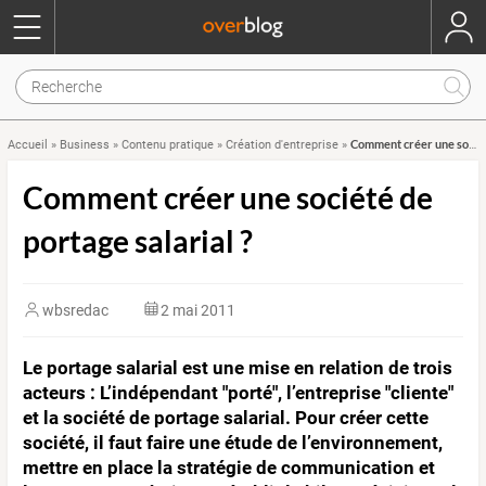
Comment créer une société de portage salarial ?
Accueil
»
Business
»
Contenu pratique
»
Création d'entreprise
»
Comment créer une société de
portage salarial ?
wbsredac
2 mai 2011
Le portage salarial est une mise en relation de trois
acteurs : L’indépendant "porté", l’entreprise "cliente"
et la société de portage salarial. Pour créer cette
société, il faut faire une étude de l’environnement,
mettre en place la stratégie de communication et