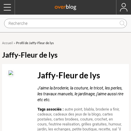
Profil de Jaffy-Fleur de lys
Accueil
»
Jaffy-Fleur de lys
Jaffy-Fleur de lys
J'aime la broderie, la couture, le tricot, les perles,
les travaux manuels, le jardinage, j'aime aussi rire
etc etc.
Tags associés :
autre point
,
blabla
,
broderie a finir
,
cadeaux
,
cadeaux des jeux de la blogo
,
cartes
postales
,
cartes brodees
,
couture
,
crochet
,
en
cours
,
feutrine realisation
,
grilles gratuites
,
humour
,
jardin
,
les echanges
,
petite boutique
,
recette
,
sal "il