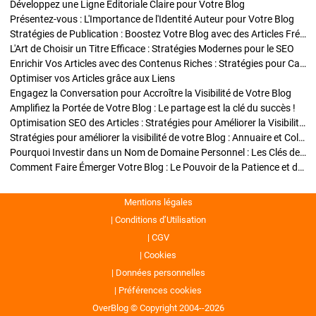
Développez une Ligne Éditoriale Claire pour Votre Blog
Présentez-vous : L'Importance de l'Identité Auteur pour Votre Blog
Stratégies de Publication : Boostez Votre Blog avec des Articles Fréquents et Exclusifs
L'Art de Choisir un Titre Efficace : Stratégies Modernes pour le SEO
Enrichir Vos Articles avec des Contenus Riches : Stratégies pour Captiver et Optimiser
Optimiser vos Articles grâce aux Liens
Engagez la Conversation pour Accroître la Visibilité de Votre Blog
Amplifiez la Portée de Votre Blog : Le partage est la clé du succès !
Optimisation SEO des Articles : Stratégies pour Améliorer la Visibilité de Votre Blog
Stratégies pour améliorer la visibilité de votre Blog : Annuaire et Collaborations
Pourquoi Investir dans un Nom de Domaine Personnel : Les Clés de la Réussite de Votre Blog
Comment Faire Émerger Votre Blog : Le Pouvoir de la Patience et de la Persévérance
Mentions légales
Conditions d’Utilisation
CGV
Cookies
Données personnelles
Préférences cookies
OverBlog © Copyright 2004--2026