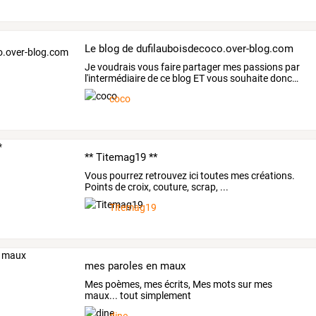
Le blog de dufilauboisdecoco.over-blog.com
Je
voudrais
vous
faire
partager
mes
passions
par
l'intermédiaire
de
ce
blog
ET
vous
souhaite
donc
…
coco
** Titemag19 **
Vous pourrez retrouvez ici toutes mes créations.
Points de croix, couture, scrap, ...
Titemag19
mes paroles en maux
Mes poèmes, mes écrits, Mes mots sur mes
maux... tout simplement