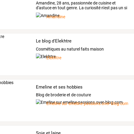
Amandine,
28
ans,
passionnée
de
cuisine
et
d'astuce
en
tout
genre.
La
curiosité
n'est
pas
un
si
vilain
…
Amandine
Le blog d'Elekhtre
Cosmétiques au naturel faits maison
Elekhtre
Emeline et ses hobbies
Blog de broderie et de couture
Emeline sur emeline-passions.over-blog.com
Soie et laine