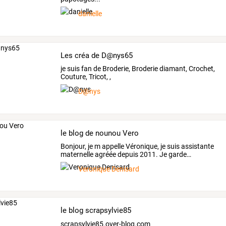
danielle
Les créa de D@nys65
je suis fan de Broderie, Broderie diamant, Crochet,
Couture, Tricot, ,
D@nys
le blog de nounou Vero
Bonjour,
je
m
appelle
Véronique,
je
suis
assistante
maternelle
agréée
depuis
2011.
Je
garde
…
Veronique Denisard
le blog scrapsylvie85
scrapsylvie85.over-blog.com