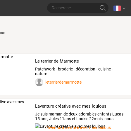
aux
Le terrier de Marmotte
Patchwork - broderie - décoration - cuisine -
nature
leterrierdemarmotte
L'aventure créative avec mes loulous
Je
suis
maman
de
deux
adorables
enfants
Lucas
15
ans,
Jules
11ans
et
Louise
22mois,
nous
adorons
…
L'aventure créative avec mes loulous