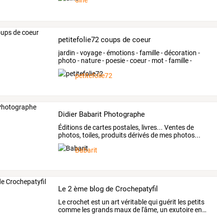
dine
petitefolie72 coups de coeur
jardin
-
voyage
-
émotions
-
famille
-
décoration
-
photo
-
nature
-
poesie
-
coeur
-
mot
-
famille
-
rêve
…
petitefolie72
Didier Babarit Photographe
Éditions
de
cartes
postales,
livres...
Ventes
de
photos,
toiles,
produits
dérivés
de
mes
photos...
D.B
…
Babarit
Le 2 ème blog de Crochepatyfil
Le
crochet
est
un
art
véritable
qui
guérit
les
petits
comme
les
grands
maux
de
l'âme,
un
exutoire
en
…