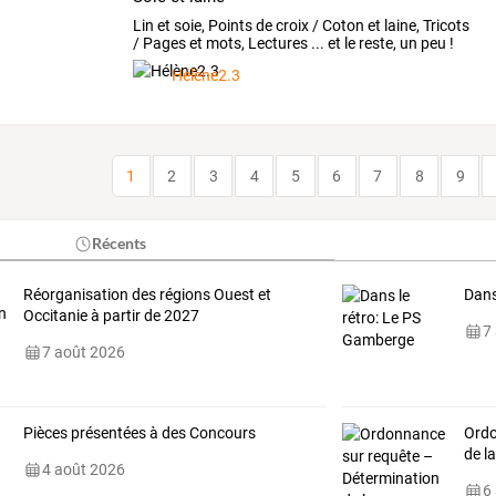
Lin et soie, Points de croix / Coton et laine, Tricots
/ Pages et mots, Lectures ... et le reste, un peu !
Hélène2.3
1
2
3
4
5
6
7
8
9
Récents
Réorganisation des régions Ouest et
Dans
Occitanie à partir de 2027
7
7 août 2026
Pièces présentées à des Concours
Ordo
de l
4 août 2026
6