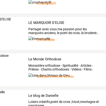
crochepatyfil
LE MARQUOIR D'ELISE
Partager
avec
vous
ma
passion
pour
les
marquoirs
anciens,
le
point
de
croix,
la
broderie
…
Emmanuelle
Le Monde Orthodoxe
Monastère
orthodoxe
-
Spiritualité
-
Articles
-
Prières
-
Chants
orthodoxes
-
Vidéos
-
Films
-
Sacrements
…
Unis dans l'Amour de Dieu
Le blog de Danielle
Loisirs créatifs,point de croix ,tricot,montagne et
papotages...