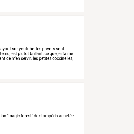
ayant
sur
youtube.
les
pavots
sont
temu,
est
plutôt
brillant,
ce
que
je
n'aime
ant
de
m'en
servir.
les
petites
coccinelles,
ction "magic forest" de stampéria achetée