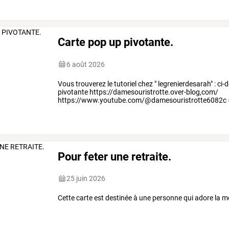
Carte pop up pivotante.
6 août 2026
Vous trouverez le tutoriel chez " legrenierdesarah" : ci
pivotante https://damesouristrotte.over-blog,com/
https://www.youtube.com/@damesouristrotte6082c #c
https://www.youtube.com/watch?v=4emxxfx87lk #pop
Pour feter une retraite.
25 juin 2026
Cette carte est destinée à une personne qui adore la 