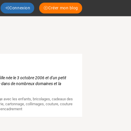
Connexion
Créer mon blog
le née le 3 octobre 2006 et d'un petit
té dans de nombreux domaines et la
ge avec les enfants
,
bricolages
,
cadeaux des
rie
,
cartonnage
,
collimages
,
couture
,
couture
,
encadrement