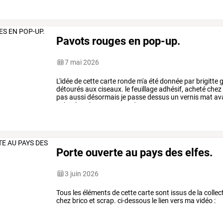
Pavots rouges en pop-up.
7 mai 2026
L'idée
de
cette
carte
ronde
m'a
été
donnée
par
brigitte
g
détourés
aux
ciseaux.
le
feuillage
adhésif,
acheté
chez
pas
aussi
désormais
je
passe
dessus
un
vernis
mat
av
achetées
chez
temu
en
3d,
sont
…
Porte ouverte au pays des elfes.
3 juin 2026
Tous les éléments de cette carte sont issus de la colle
chez brico et scrap. ci-dessous le lien vers ma vidéo :