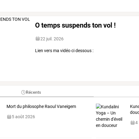
O temps suspends ton vol !
22 juil. 2026
Lien vers ma vidéo ci dessous :
Récents
Mort du philosophe Raoul Vaneigem
Kund
dou
5 août 2026
4