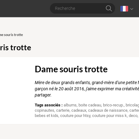
me souris trotte
is trotte
Dame souris trotte
Mère de deux grands enfants, grand-mère d'une petite fil
garçon né le 20 août 2016, j'aime exprimer ma créativi
partager.
Tags associés :
albums
,
boite cadeau
,
brico-recup.
,
bricola
copinautes
,
carterie
,
cadeaux
,
cadeaux de naissance
,
carte
bebes et kids
,
couture pour htsy
,
couture pour miss k
,
deco