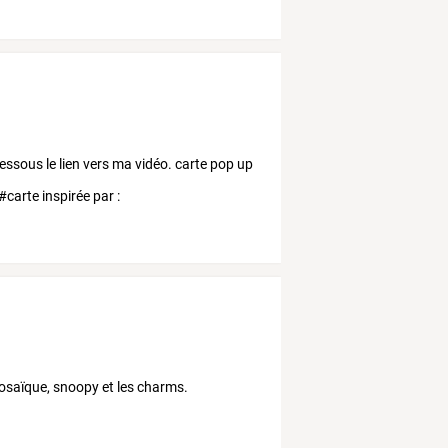
-dessous le lien vers ma vidéo. carte pop up
arte inspirée par :
 up #fleur en pop
mosaïque, snoopy et les charms.